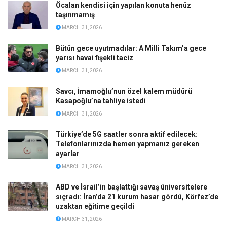
Öcalan kendisi için yapılan konuta henüz
taşınmamış
MARCH 31, 2026
Bütün gece uyutmadılar: A Milli Takım’a gece
yarısı havai fişekli taciz
MARCH 31, 2026
Savcı, İmamoğlu’nun özel kalem müdürü
Kasapoğlu’na tahliye istedi
MARCH 31, 2026
Türkiye’de 5G saatler sonra aktif edilecek:
Telefonlarınızda hemen yapmanız gereken
ayarlar
MARCH 31, 2026
ABD ve İsrail’in başlattığı savaş üniversitelere
sıçradı: İran’da 21 kurum hasar gördü, Körfez’de
uzaktan eğitime geçildi
MARCH 31, 2026