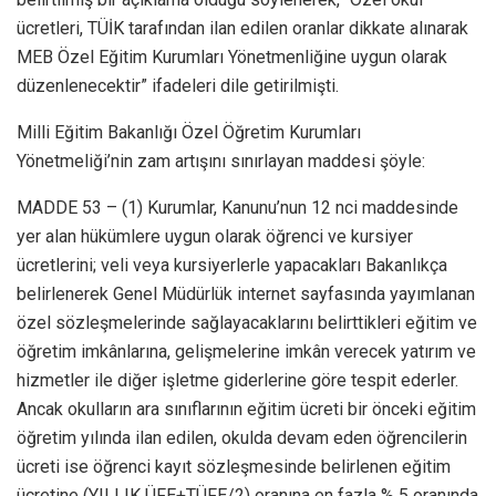
ücretleri, TÜİK tarafından ilan edilen oranlar dikkate alınarak
MEB Özel Eğitim Kurumları Yönetmenliğine uygun olarak
düzenlenecektir” ifadeleri dile getirilmişti.
Milli Eğitim Bakanlığı Özel Öğretim Kurumları
Yönetmeliği’nin zam artışını sınırlayan maddesi şöyle:
MADDE 53 – (1) Kurumlar, Kanunu’nun 12 nci maddesinde
yer alan hükümlere uygun olarak öğrenci ve kursiyer
ücretlerini; veli veya kursiyerlerle yapacakları Bakanlıkça
belirlenerek Genel Müdürlük internet sayfasında yayımlanan
özel sözleşmelerinde sağlayacaklarını belirttikleri eğitim ve
öğretim imkânlarına, gelişmelerine imkân verecek yatırım ve
hizmetler ile diğer işletme giderlerine göre tespit ederler.
Ancak okulların ara sınıflarının eğitim ücreti bir önceki eğitim
öğretim yılında ilan edilen, okulda devam eden öğrencilerin
ücreti ise öğrenci kayıt sözleşmesinde belirlenen eğitim
ücretine (YILLIK ÜFE+TÜFE/2) oranına en fazla % 5 oranında