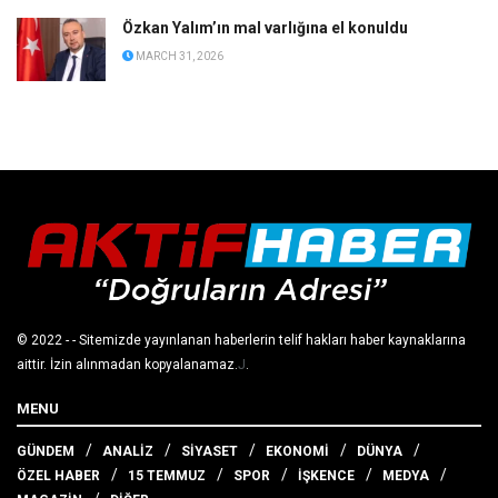
Özkan Yalım’ın mal varlığına el konuldu
MARCH 31, 2026
© 2022
- - Sitemizde yayınlanan haberlerin telif hakları haber kaynaklarına
aittir. İzin alınmadan kopyalanamaz.
J
.
MENU
GÜNDEM
ANALİZ
SİYASET
EKONOMİ
DÜNYA
ÖZEL HABER
15 TEMMUZ
SPOR
İŞKENCE
MEDYA