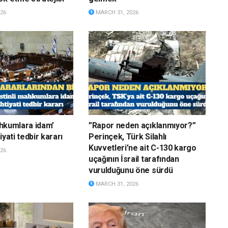
26
MARCH 31, 2026
mahkumlara idam’
”Rapor neden açıklanmıyor?”
iyati tedbir kararı
Perinçek, Türk Silahlı
Kuvvetleri’ne ait C-130 kargo
26
uçağının İsrail tarafından
vurulduğunu öne sürdü
MARCH 31, 2026