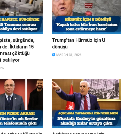
apiste, sürgünde,
Trump’tan Hürmüz için U
e: İktidarın 15
dönüşü
rası çöktüğü
MARCH 31, 2026
 satılıyor
26