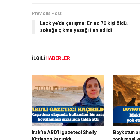
Previous Post
Lazkiye’de çatışma: En az 70 kişi öldü,
sokağa çıkma yasağı ilan edildi
İLGİLİ
HABERLER
Irak’ta ABD’li gazeteci Shelly
Boykotun a
Kittleson kaçırıldı
toplumsal y