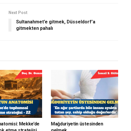
Next Post
Sultanahmet’e gitmek, Düsseldorf’a
gitmekten pahalı
natomisi: Mekke’de
Mağduriyetin üstesinden
ok etme stratejisi
gelmek