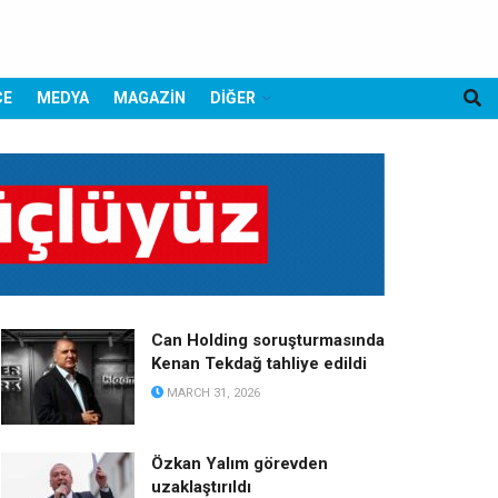
CE
MEDYA
MAGAZİN
DİĞER
Can Holding soruşturmasında
Kenan Tekdağ tahliye edildi
MARCH 31, 2026
Özkan Yalım görevden
uzaklaştırıldı