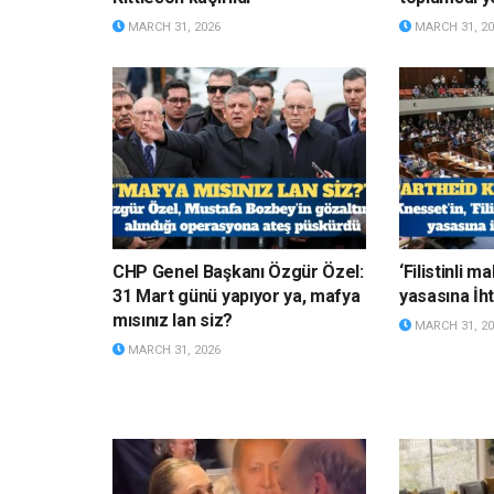
MARCH 31, 2026
MARCH 31, 20
CHP Genel Başkanı Özgür Özel:
‘Filistinli 
31 Mart günü yapıyor ya, mafya
yasasına İht
mısınız lan siz?
MARCH 31, 20
MARCH 31, 2026