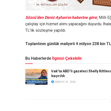
Sözcü’den Deniz Ayhan’ın haberine göre,
Milli E
çalıştay için hizmet alımı yapacağını duyurdu. İha
TL’lik sözleşme yapıldı.
Toplantının günlük maliyeti 4 milyon 238 bin T
Bu Haberlerde
İlginizi Çekebilir
Irak’ta ABD’li gazeteci Shelly Kittles
kaçırıldı
MARCH 31, 2026