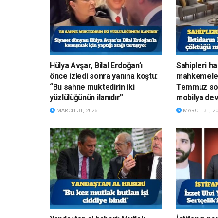
Hülya Avşar, Bilal Erdoğan’ı
Sahipleri h
önce izledi sonra yanına koştu:
mahkemelerd
“Bu sahne muktedirin iki
Temmuz son
yüzlülüğünün ilanıdır”
mobilya devi
MARCH 31, 2026
MARCH 31, 20