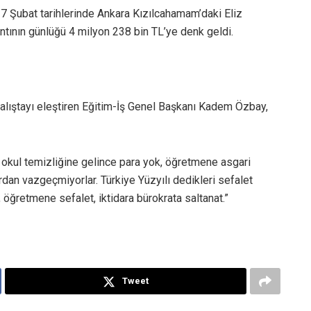
-7 Şubat tarihlerinde Ankara Kızılcahamam’daki Eliz
ntının günlüğü 4 milyon 238 bin TL’ye denk geldi.
çalıştayı eleştiren Eğitim-İş Genel Başkanı Kadem Özbay,
, okul temizliğine gelince para yok, öğretmene asgari
ardan vazgeçmiyorlar. Türkiye Yüzyılı dedikleri sefalet
 öğretmene sefalet, iktidara bürokrata saltanat.”
Tweet