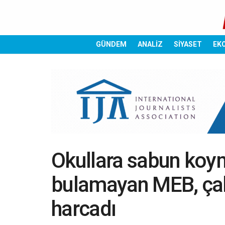
GÜNDEM
ANALİZ
SİYASET
EK
Okullara sabun koym
bulamayan MEB, çal
harcadı