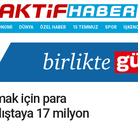
ONOMİ
DÜNYA
ÖZEL HABER
15 TEMMUZ
SPOR
İŞKEN
ak için para
ıştaya 17 milyon