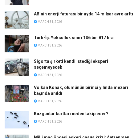
AB’nin enerji faturası bir ayda 14 milyar avro arttı
MARCH 31, 2026
Türk-İş: Yoksulluk sınırı 106 bin 817 lira
MARCH 31, 2026
Sigorta şirketi kendi istediği eksperi
seçemeyecek
MARCH 31, 2026
Volkan Konak, ölümünün birinci yılında mezarı
başında anıldı
MARCH 31, 2026
Kuzgunlar kurtları neden takip eder?
MARCH 31, 2026
Milli maç öncesi askeri casus krizi: Antrenmanı