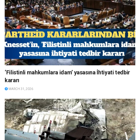
‘Filistinli mahkumlara idam’ yasasına İhtiyati tedbir
kararı
MARCH 31, 2026