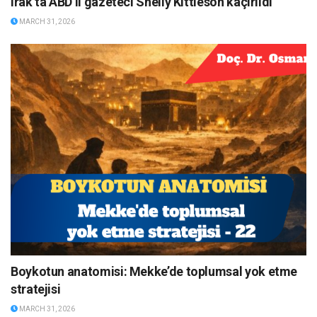
Irak’ta ABD’li gazeteci Shelly Kittleson kaçırıldı
MARCH 31, 2026
Boykotun anatomisi: Mekke’de toplumsal yok etme
stratejisi
MARCH 31, 2026