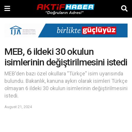
MEB, 6 ildeki 30 okulun
isimlerinin değiştirilmesini istedi
MEB'den bazı özel okullara "Türkçe" isim uyarısında
bulundu. Bakanlık, kanuna aykırı olarak isimleri Türkçe
olmayan 6 ildeki 30 okulun isimlerinin değiştirilmesini
istedi.
August 21, 2024