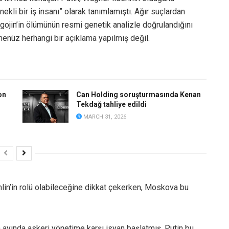
nekli bir iş insanı” olarak tanımlamıştı. Ağır suçlardan
ojin’in ölümünün resmi genetik analizle doğrulandığını
henüz herhangi bir açıklama yapılmış değil.
on
Can Holding soruşturmasında Kenan
Tekdağ tahliye edildi
MARCH 31, 2026
mlin’in rolü olabileceğine dikkat çekerken, Moskova bu
n ayında askeri yönetime karşı isyan başlatmış, Putin bu