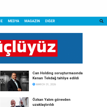
CE
MEDYA
MAGAZİN
DİĞER
Can Holding soruşturmasında
Kenan Tekdağ tahliye edildi
MARCH 31, 2026
Özkan Yalım görevden
uzaklaştırıldı