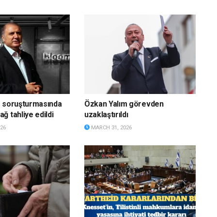
g soruşturmasında
Özkan Yalım görevden
ğ tahliye edildi
uzaklaştırıldı
26
MARCH 31, 2026