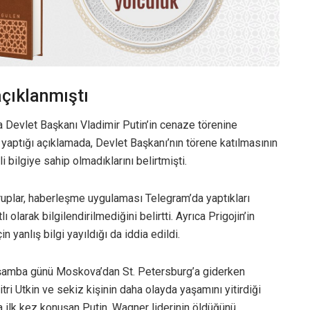
açıklanmıştı
Devlet Başkanı Vladimir Putin’in cenaze törenine
aptığı açıklamada, Devlet Başkanı’nın törene katılmasının
i bilgiye sahip olmadıklarını belirtmişti.
ruplar, haberleşme uygulaması Telegram’da yaptıkları
 olarak bilgilendirilmediğini belirtti. Ayrıca Prigojin’in
in yanlış bilgi yayıldığı da iddia edildi.
Çarşamba günü Moskova’dan St. Petersburg’a giderken
tri Utkin ve sekiz kişinin daha olayda yaşamını yitirdiği
ta ilk kez konuşan Putin, Wagner liderinin öldüğünü