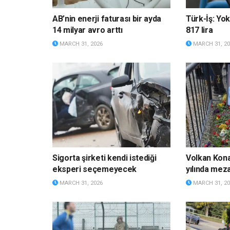
AB’nin enerji faturası bir ayda
Türk-İş: Yok
14 milyar avro arttı
817 lira
MARCH 31, 2026
MARCH 31, 20
Sigorta şirketi kendi istediği
Volkan Kona
eksperi seçemeyecek
yılında meza
MARCH 31, 2026
MARCH 31, 20