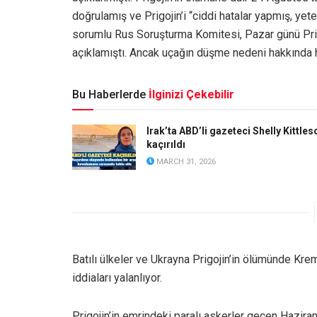
doğrulamış ve Prigojin’i “ciddi hatalar yapmış, yete
sorumlu Rus Soruşturma Komitesi, Pazar günü Prig
açıklamıştı. Ancak uçağın düşme nedeni hakkında 
Bu Haberlerde
İlginizi Çekebilir
Irak’ta ABD’li gazeteci Shelly Kittles
kaçırıldı
MARCH 31, 2026
Batılı ülkeler ve Ukrayna Prigojin’in ölümünde Kre
iddiaları yalanlıyor.
Prigojin’in emrindeki paralı askerler geçen Hazira