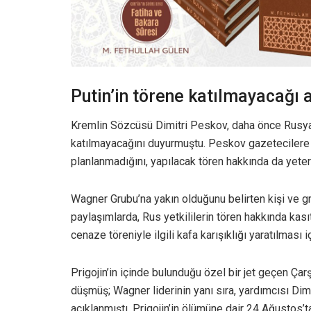
Putin’in törene katılmayacağı 
Kremlin Sözcüsü Dimitri Peskov, daha önce Rusya 
katılmayacağını duyurmuştu. Peskov gazetecilere y
planlanmadığını, yapılacak tören hakkında da yeterl
Wagner Grubu’na yakın olduğunu belirten kişi ve g
paylaşımlarda, Rus yetkililerin tören hakkında kasıtlı
cenaze töreniyle ilgili kafa karışıklığı yaratılması iç
Prigojin’in içinde bulunduğu özel bir jet geçen 
düşmüş; Wagner liderinin yanı sıra, yardımcısı Dimi
açıklanmıştı. Prigojin’in ölümüne dair 24 Ağustos’