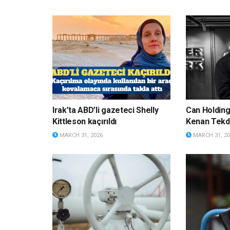
Irak’ta ABD’li gazeteci Shelly
Can Holdin
Kittleson kaçırıldı
Kenan Tekda
MARCH 31, 2026
MARCH 31, 20