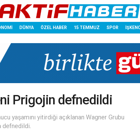
ONOMİ
DÜNYA
ÖZEL HABER
15 TEMMUZ
SPOR
İŞKEN
i Prigojin defnedildi
ucu yaşamını yitirdiği açıklanan Wagner Grubu
a defnedildi.