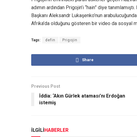
adımın ardından Prigojin’i “hain” diye tanımlamıştı
Başkanı Aleksandr Lukaşenko’nun arabulucuğunda Be
Afrika’da olduğunu gösteren bir video da sosyal m
Tags:
defin
Prigojin
Share
Previous Post
İddia: ‘Akın Gürlek ataması’nı Erdoğan
istemiş
İLGİLİ
HABERLER