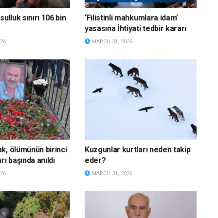
sulluk sınırı 106 bin
‘Filistinli mahkumlara idam’
yasasına İhtiyati tedbir kararı
26
MARCH 31, 2026
k, ölümünün birinci
Kuzgunlar kurtları neden takip
rı başında anıldı
eder?
26
MARCH 31, 2026