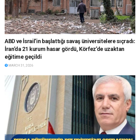
ABD ve İsrail’in başlattığı savaş üniversitelere sıçradı:
İran’da 21 kurum hasar gördü, Körfez’de uzaktan
eğitime geçildi
MARCH 31, 2026