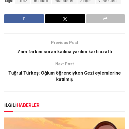
Tags:
itiraz
maduro
muhalefet
Seçim
venezuela
Previous Post
Zam farkını soran kadına yardım kartı uzattı
Next Post
Tuğrul Türkeş: Oğlum öğrenciyken Gezi eylemlerine
katılmış
İLGİLİ
HABERLER