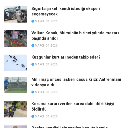
Sigorta şirketi kendi istediği eksperi
seçemeyecek
MARCH 31, 2026
Volkan Konak, ölümünün birinci yılında mezarı
başında anıldı
MARCH 31, 2026
Kuzgunlar kurtları neden takip eder?
MARCH 31, 2026
Milli maç öncesi askeri casus krizi: Antrenmanı
videoya aldı
MARCH 31, 2026
Koruma kararı verilen karısı dahil dört kişiyi
öldürdü
MARCH 31, 2026
Öcalan kendisi için yapılan konuta henüz