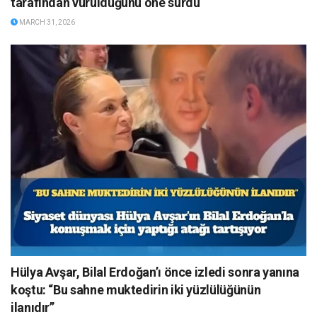
tarafından vurulduğunu öne sürdü
MARCH 31, 2026
Hülya Avşar, Bilal Erdoğan’ı önce izledi sonra yanına
koştu: “Bu sahne muktedirin iki yüzlülüğünün
ilanıdır”