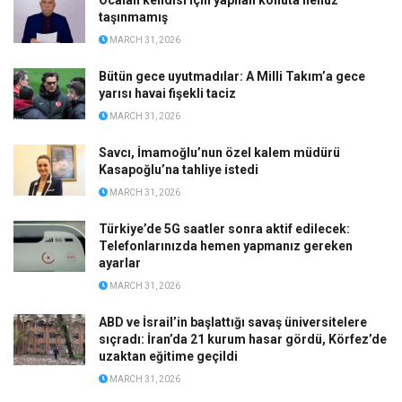
taşınmamış
MARCH 31, 2026
Bütün gece uyutmadılar: A Milli Takım’a gece
yarısı havai fişekli taciz
MARCH 31, 2026
Savcı, İmamoğlu’nun özel kalem müdürü
Kasapoğlu’na tahliye istedi
MARCH 31, 2026
Türkiye’de 5G saatler sonra aktif edilecek:
Telefonlarınızda hemen yapmanız gereken
ayarlar
MARCH 31, 2026
ABD ve İsrail’in başlattığı savaş üniversitelere
sıçradı: İran’da 21 kurum hasar gördü, Körfez’de
uzaktan eğitime geçildi
MARCH 31, 2026