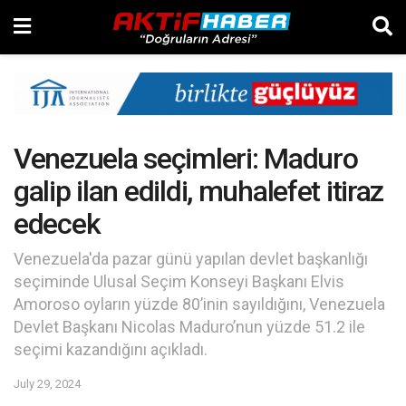
Venezuela seçimleri: Maduro
galip ilan edildi, muhalefet itiraz
edecek
Venezuela'da pazar günü yapılan devlet başkanlığı
seçiminde Ulusal Seçim Konseyi Başkanı Elvis
Amoroso oyların yüzde 80’inin sayıldığını, Venezuela
Devlet Başkanı Nicolas Maduro’nun yüzde 51.2 ile
seçimi kazandığını açıkladı.
July 29, 2024