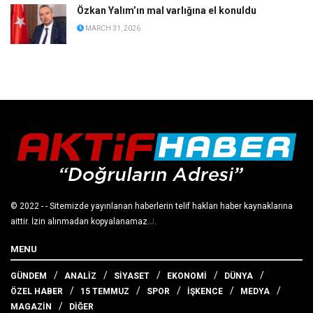
Özkan Yalım’ın mal varlığına el konuldu
MARCH 31, 2026
© 2022
- - Sitemizde yayınlanan haberlerin telif hakları haber kaynaklarına
aittir. İzin alınmadan kopyalanamaz.
J
.
MENU
GÜNDEM
ANALİZ
SİYASET
EKONOMİ
DÜNYA
ÖZEL HABER
15 TEMMUZ
SPOR
İŞKENCE
MEDYA
MAGAZİN
DİĞER