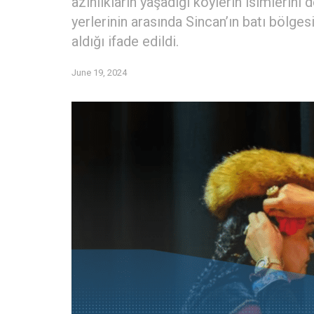
azınlıkların yaşadığı köylerin isimlerini d
yerlerinin arasında Sincan’ın batı bölges
aldığı ifade edildi.
June 19, 2024