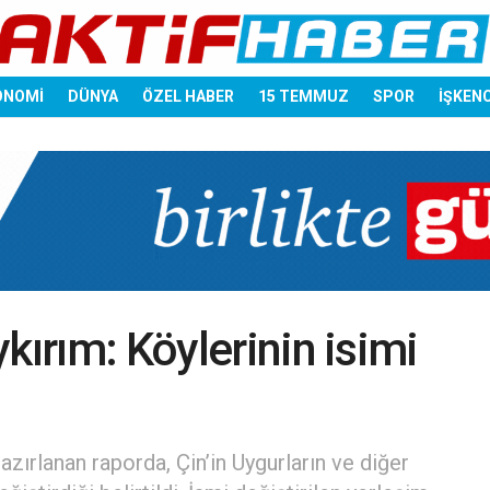
ONOMİ
DÜNYA
ÖZEL HABER
15 TEMMUZ
SPOR
İŞKEN
kırım: Köylerinin isimi
azırlanan raporda, Çin’in Uygurların ve diğer