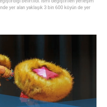
eğiştirdiği belirtildi. İsmi değiştirilen yerleşim
inde yer alan yaklaşık 3 bin 600 köyün de yer