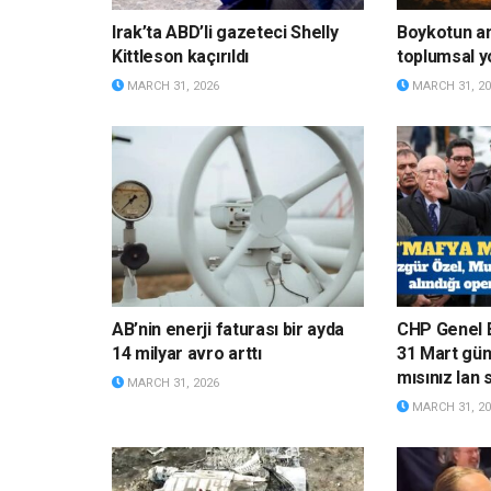
Irak’ta ABD’li gazeteci Shelly
Boykotun a
Kittleson kaçırıldı
toplumsal y
MARCH 31, 2026
MARCH 31, 20
AB’nin enerji faturası bir ayda
CHP Genel 
14 milyar avro arttı
31 Mart gün
mısınız lan 
MARCH 31, 2026
MARCH 31, 20