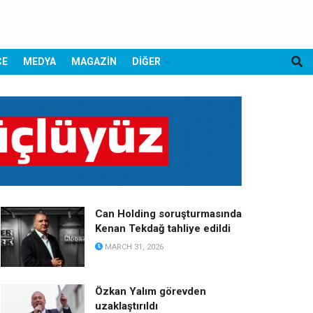
CE
MEDYA
MAGAZİN
DİĞER
Can Holding soruşturmasında
Kenan Tekdağ tahliye edildi
MARCH 31, 2026
Özkan Yalım görevden
uzaklaştırıldı