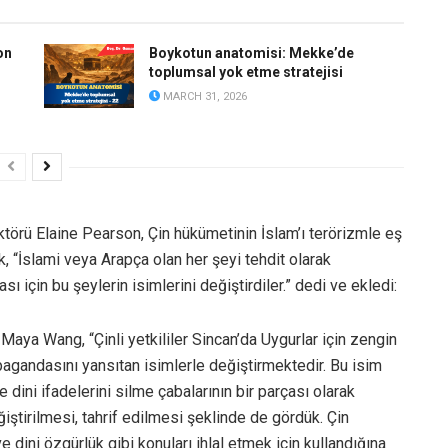
on
Boykotun anatomisi: Mekke’de
toplumsal yok etme stratejisi
MARCH 31, 2026
törü Elaine Pearson, Çin hükümetinin İslam’ı terörizmle eş
, “İslami veya Arapça olan her şeyi tehdit olarak
 için bu şeylerin isimlerini değiştirdiler.” dedi ve ekledi:
 Maya Wang, “Çinli yetkililer Sincan’da Uygurlar için zengin
agandasını yansıtan isimlerle değiştirmektedir. Bu isim
e dini ifadelerini silme çabalarının bir parçası olarak
ğiştirilmesi, tahrif edilmesi şeklinde de gördük. Çin
e dini özgürlük gibi konuları ihlal etmek için kullandığına