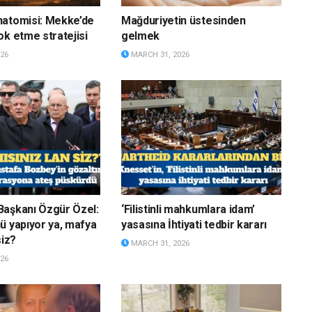
natomisi: Mekke’de
Mağduriyetin üstesinden
ok etme stratejisi
gelmek
26
MARCH 31, 2026
Başkanı Özgür Özel:
‘Filistinli mahkumlara idam’
ü yapıyor ya, mafya
yasasına İhtiyati tedbir kararı
siz?
MARCH 31, 2026
26