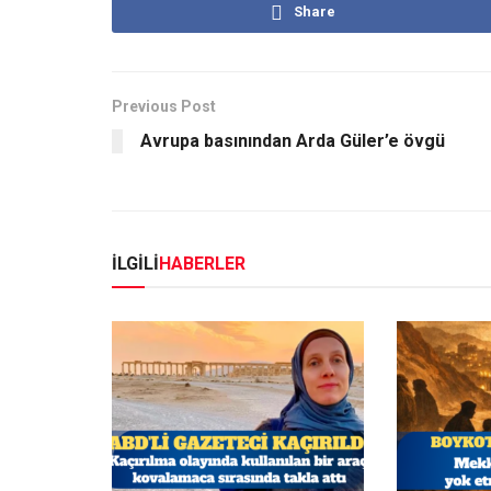
Share
Previous Post
Avrupa basınından Arda Güler’e övgü
İLGİLİ
HABERLER