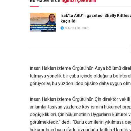
Bu Haberlerde
İlginizi Çekebilir
Irak’ta ABD’li gazeteci Shelly Kittles
kaçırıldı
MARCH 31, 2026
İnsan Hakları İzleme Örgütü’nün Asya bölümü direk
tutmaya yönelik bir çaba içinde olduğunu belirterek
görüyorlar, bu yüzden ideolojisine daha uygun olması
İnsan Hakları İzleme Örgütü’nün Çin direktör vekili
anlamlar taşıyan yüzlerce köy ismini hükümet prop
değişiklikleri, Çin hükümetinin Uygurların kültürel v
görülmektedir.” dedi. “Bunu camilerin yıkılması, de
hükümetinin bunu ifade özgürlüğü, kültürel kimlik v