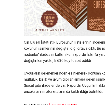
Çin Ulusal İstatistik Bürosunun listelerinin incel
köyünün isimlerinin değiştirildiği ortaya çıktı. Bu i
nedenler’ ifadesini kullanırken raporda İslam’a ya d
değiştirilen yaklaşık 630 köy tespit edildi.
Uygurların geleneklerinden esinlenerek konulan köy
mutluluk, birlik ve uyum gibi anlamlara gelen isimler
(hoca) gibi ifadeler de var. Raporda, Uygurlar hak
önceki tarihi referansların da kaldırıldığı belirtildi.