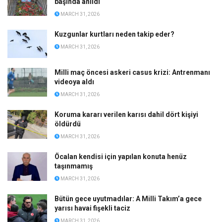
başında anıldı
MARCH 31, 2026
Kuzgunlar kurtları neden takip eder?
MARCH 31, 2026
Milli maç öncesi askeri casus krizi: Antrenmanı
videoya aldı
MARCH 31, 2026
Koruma kararı verilen karısı dahil dört kişiyi
öldürdü
MARCH 31, 2026
Öcalan kendisi için yapılan konuta henüz
taşınmamış
MARCH 31, 2026
Bütün gece uyutmadılar: A Milli Takım’a gece
yarısı havai fişekli taciz
MARCH 31, 2026