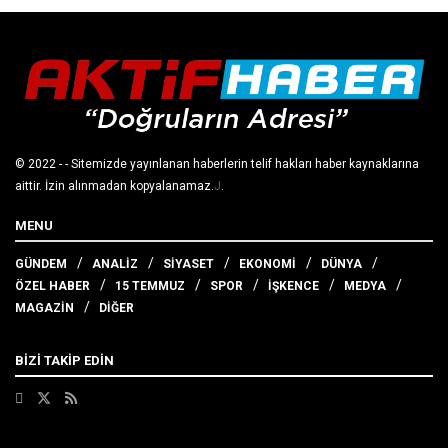
© 2022
- - Sitemizde yayınlanan haberlerin telif hakları haber kaynaklarına
aittir. İzin alınmadan kopyalanamaz.
J
.
MENU
GÜNDEM
ANALİZ
SİYASET
EKONOMİ
DÜNYA
ÖZEL HABER
15 TEMMUZ
SPOR
İŞKENCE
MEDYA
MAGAZİN
DİĞER
BİZİ TAKİP EDİN