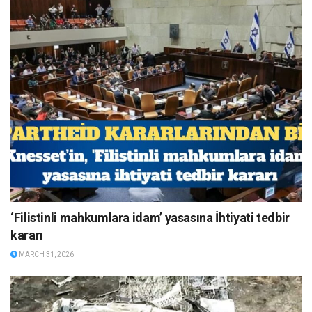
‘Filistinli mahkumlara idam’ yasasına İhtiyati tedbir
kararı
MARCH 31, 2026