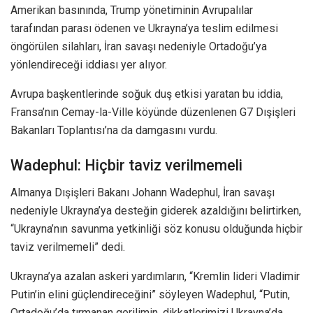
Amerikan basınında, Trump yönetiminin Avrupalılar
tarafından parası ödenen ve Ukrayna’ya teslim edilmesi
öngörülen silahları, İran savaşı nedeniyle Ortadoğu’ya
yönlendireceği iddiası yer alıyor.
Avrupa başkentlerinde soğuk duş etkisi yaratan bu iddia,
Fransa’nın Cemay-la-Ville köyünde düzenlenen G7 Dışişleri
Bakanları Toplantısı’na da damgasını vurdu.
Wadephul: Hiçbir taviz verilmemeli
Almanya Dışişleri Bakanı Johann Wadephul, İran savaşı
nedeniyle Ukrayna’ya desteğin giderek azaldığını belirtirken,
“Ukrayna’nın savunma yetkinliği söz konusu olduğunda hiçbir
taviz verilmemeli” dedi.
Ukrayna’ya azalan askeri yardımların, “Kremlin lideri Vladimir
Putin’in elini güçlendireceğini” söyleyen Wadephul, “Putin,
Ortadoğu’da tırmanan gerilimin, dikkatlerimizi Ukrayna’da