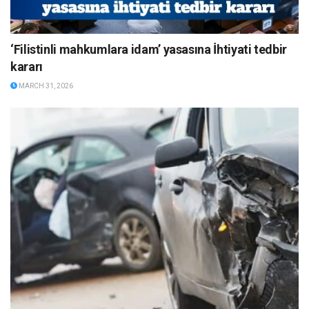
‘Filistinli mahkumlara idam’ yasasına İhtiyati tedbir
kararı
MARCH 31, 2026