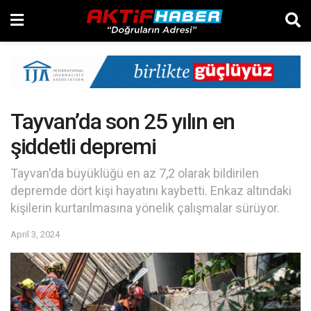
Tayvan’da son 25 yılın en
şiddetli depremi
Tayvan'da büyüklüğü en az 7,2 olarak bildirilen
depremde dört kişi hayatını kaybetti. Enkaz altındaki
kişilerin kurtarılmasına yönelik çalışmalar sürüyor.
April 3, 2024