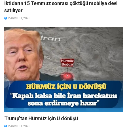
İktidarın 15 Temmuz sonrası çöktüğü mobilya devi
satılıyor
MARCH 31, 2026
Trump’tan Hürmüz için U dönüşü
MARCH 31, 2026