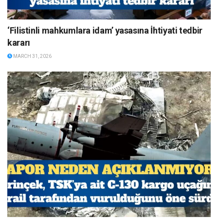
‘Filistinli mahkumlara idam’ yasasına İhtiyati tedbir
kararı
MARCH 31, 2026