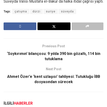
Süveyda Valisi Mustafa el-Bakur da halka itidal çağrısı yaptı.
Tags:
çatışma
dürzi
suriye
süveyda
Previous Post
‘Soykırımın’ bilançosu: 9 yılda 390 bin gözaltı, 114 bin
tutuklama
Next Post
Ahmet Özer’e ‘kent uzlaşısı’ tahliyesi: Tutukluğu İBB
dosyasından sürecek
İLGİLİ
HABERLER