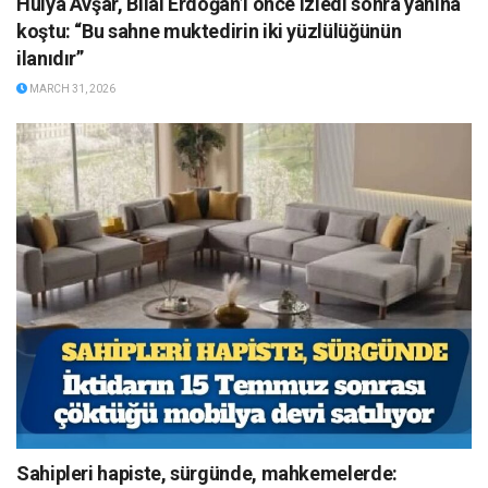
Hülya Avşar, Bilal Erdoğan’ı önce izledi sonra yanına
koştu: “Bu sahne muktedirin iki yüzlülüğünün
ilanıdır”
MARCH 31, 2026
Sahipleri hapiste, sürgünde, mahkemelerde: