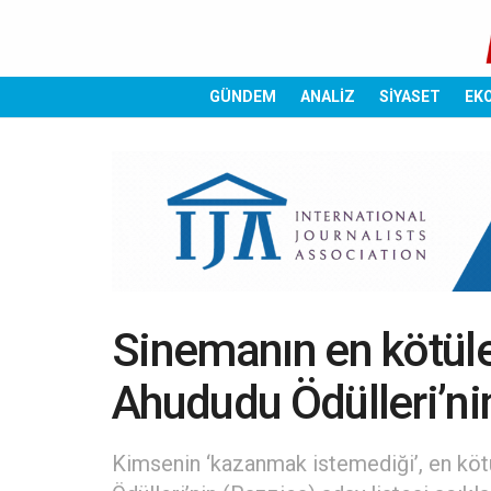
GÜNDEM
ANALİZ
SİYASET
EK
Sinemanın en kötüler
Ahududu Ödülleri’nin
Kimsenin ‘kazanmak istemediği’, en köt