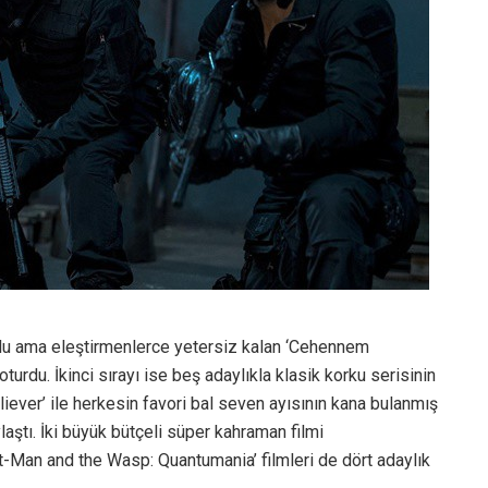
dolu ama eleştirmenlerce yetersiz kalan ‘Cehennem
turdu. İkinci sırayı ise beş adaylıkla klasik korku serisinin
liever’ ile herkesin favori bal seven ayısının kana bulanmış
ştı. İki büyük bütçeli süper kahraman filmi
nt-Man and the Wasp: Quantumania’ filmleri de dört adaylık