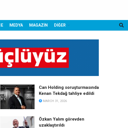
CE
MEDYA
MAGAZİN
DİĞER
Can Holding soruşturmasında
Kenan Tekdağ tahliye edildi
MARCH 31, 2026
Özkan Yalım görevden
uzaklaştırıldı