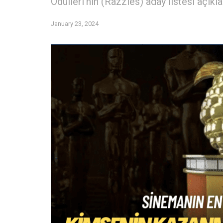
Ödülleri’nin (Razzies) aday listesi açıkla
January 23, 2024