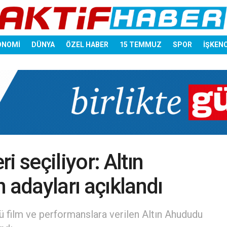
ONOMİ
DÜNYA
ÖZEL HABER
15 TEMMUZ
SPOR
İŞKEN
i seçiliyor: Altın
 adayları açıklandı
ü film ve performanslara verilen Altın Ahududu