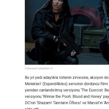
Cehennem Melekleri 4
Bu yıl yedi adaylıkla listenin zirvesine, aksiyon 
Melekleri’ (Expend4bles) serisinin dördüncü filmi o
yeniden canlandırılmış versiyonu ‘The Exorcist: Be
versiyonu ‘Winnie the Pooh: Blood and Honey’ payla
DC’nin ‘Shazam! Tanrıların Öfkesi’ ve Marvel’ın ‘A