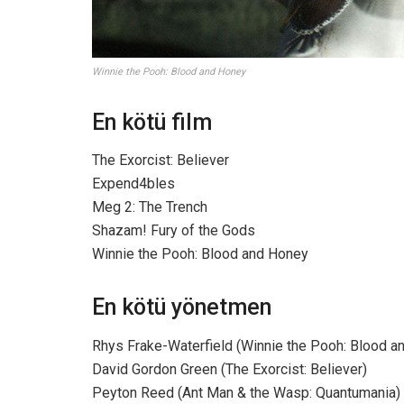
Winnie the Pooh: Blood and Honey
En kötü film
The Exorcist: Believer
Expend4bles
Meg 2: The Trench
Shazam! Fury of the Gods
Winnie the Pooh: Blood and Honey
En kötü yönetmen
Rhys Frake-Waterfield (Winnie the Pooh: Blood a
David Gordon Green (The Exorcist: Believer)
Peyton Reed (Ant Man & the Wasp: Quantumania)