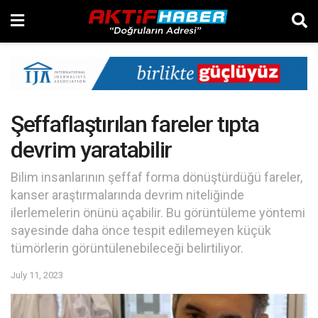
Şeffaflaştırılan fareler tıpta
devrim yaratabilir
Bilim insanlarının şeffaf forma dönüştürdüğü fareler,
kanser araştırmalarında devrim niteliğinde
ilerlemelerin önünü açabilir. Bu görüntüleme yöntemi
sayesinde daha önce tespit edilemeyen küçük
tümörlerin görüntülenebileceği belirtiliyor.
July 11, 2023