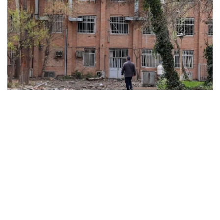
ABD ve İsrail’in başlattığı savaş üniversitelere sıçradı:
İran’da 21 kurum hasar gördü, Körfez’de uzaktan
eğitime geçildi
MARCH 31, 2026