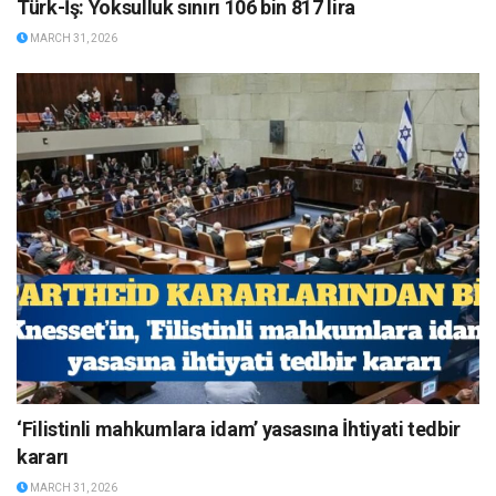
Türk-İş: Yoksulluk sınırı 106 bin 817 lira
MARCH 31, 2026
‘Filistinli mahkumlara idam’ yasasına İhtiyati tedbir
kararı
MARCH 31, 2026