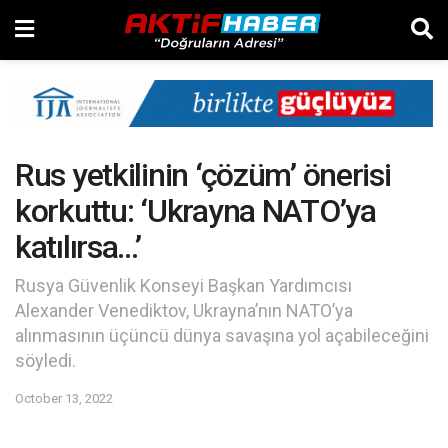
Rus yetkilinin ‘çözüm’ önerisi
korkuttu: ‘Ukrayna NATO’ya
katılırsa…’
Rusya Güvenlik Konseyi Başkan Yardımcısı
Alexander Venediktov, Ukrayna’nın NATO’ya
alınmasının üçüncü dünya savaşına yol açabileceğini
söyledi.
October 13, 2022