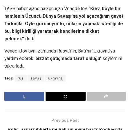
TASS haber ajansına konuşan Venediktov, “
Kiev, böyle bir
hamlenin Üçüncü Dünya Savaşı’na yol açacağının gayet
farkında. Öyle görünüyor ki, onların yapmak istediği de
bu, bilgi kirliliği yaratarak kendilerine dikkat
çekmek”
dedi.
Venediktov aynı zamanda Rusya’nın, Batı’nın Ukrayna’ya
yardım ederek ‘
bizzat çatışmada taraf olduğu’
söylemini
tekrarladı.
Tags:
rus
savaş
ukrayna
Previous Post
Polis, asılsız ihbarla muhabirin evini bastı: Koçbaşıyla