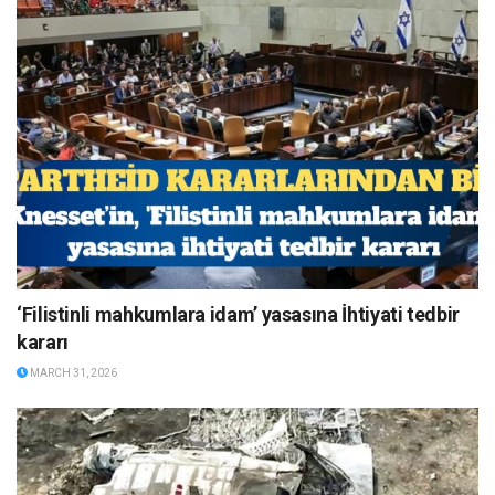
‘Filistinli mahkumlara idam’ yasasına İhtiyati tedbir
kararı
MARCH 31, 2026