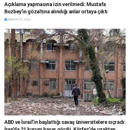
Açıklama yapmasına izin verilmedi: Mustafa
Bozbey’in gözaltına alındığı anlar ortaya çıktı
MARCH 31, 2026
ABD ve İsrail’in başlattığı savaş üniversitelere sıçradı:
İran’da 21 kurum hasar gördü, Körfez’de uzaktan