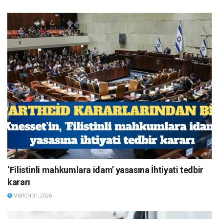
‘Filistinli mahkumlara idam’ yasasına İhtiyati tedbir
kararı
MARCH 31, 2026