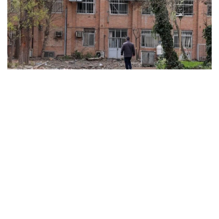
ABD ve İsrail’in başlattığı savaş üniversitelere sıçradı:
İran’da 21 kurum hasar gördü, Körfez’de uzaktan
eğitime geçildi
MARCH 31, 2026