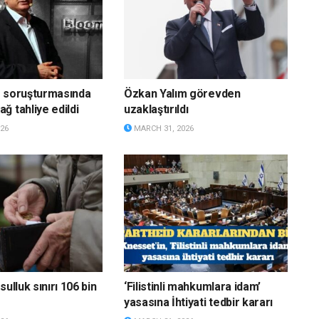
g soruşturmasında
Özkan Yalım görevden
ğ tahliye edildi
uzaklaştırıldı
26
MARCH 31, 2026
sulluk sınırı 106 bin
‘Filistinli mahkumlara idam’
yasasına İhtiyati tedbir kararı