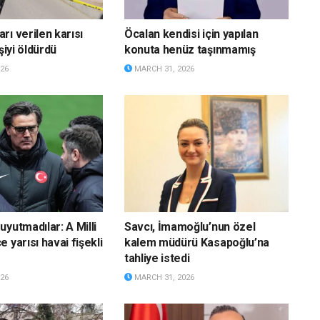
rı verilen karısı
Öcalan kendisi için yapılan
şiyi öldürdü
konuta henüz taşınmamış
26
MARCH 31, 2026
yutmadılar: A Milli
Savcı, İmamoğlu’nun özel
 yarısı havai fişekli
kalem müdürü Kasapoğlu’na
tahliye istedi
26
MARCH 31, 2026