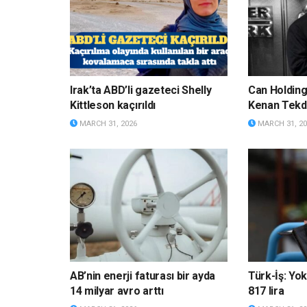
Irak’ta ABD’li gazeteci Shelly
Can Holdin
Kittleson kaçırıldı
Kenan Tekda
MARCH 31, 2026
MARCH 31, 20
AB’nin enerji faturası bir ayda
Türk-İş: Yok
14 milyar avro arttı
817 lira