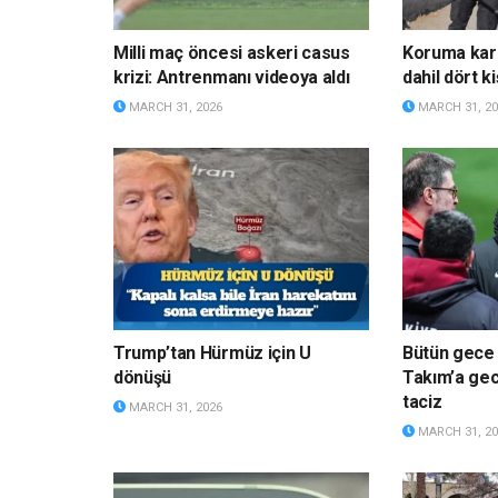
Milli maç öncesi askeri casus
Koruma kara
krizi: Antrenmanı videoya aldı
dahil dört ki
MARCH 31, 2026
MARCH 31, 20
Trump’tan Hürmüz için U
Bütün gece u
dönüşü
Takım’a gece
taciz
MARCH 31, 2026
MARCH 31, 20