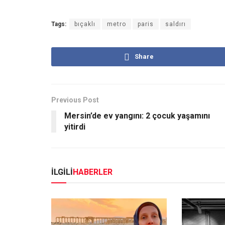
Tags:
bıçaklı
metro
paris
saldırı
Share
Previous Post
Mersin’de ev yangını: 2 çocuk yaşamını
yitirdi
İLGİLİ
HABERLER