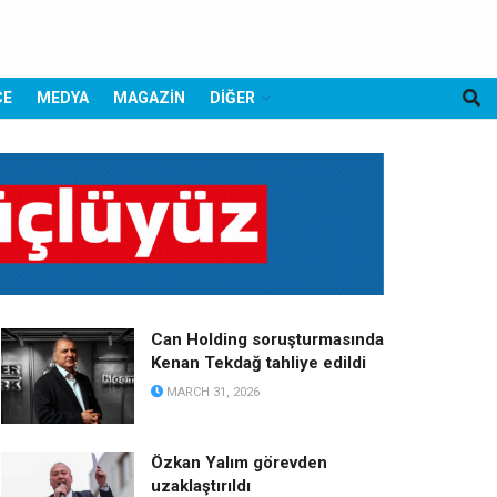
CE
MEDYA
MAGAZİN
DİĞER
Can Holding soruşturmasında
Kenan Tekdağ tahliye edildi
MARCH 31, 2026
Özkan Yalım görevden
uzaklaştırıldı