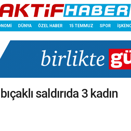
ONOMİ
DÜNYA
ÖZEL HABER
15 TEMMUZ
SPOR
İŞKEN
ıçaklı saldırıda 3 kadın