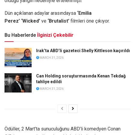
öldüğü yangın nedeniyle ertelenmişti.
Dün açıklanan adaylar arasındaysa
‘Emilia
Perez’
‘Wicked’
ve
‘Brutalist’
filmleri öne çıkıyor.
Bu Haberlerde
İlginizi Çekebilir
Irak’ta ABD’li gazeteci Shelly Kittleson kaçırıldı
MARCH 31, 2026
Can Holding soruşturmasında Kenan Tekdağ
tahliye edildi
MARCH 31, 2026
Ödüller, 2 Mart’ta sunuculuğunu ABD’li komedyen Conan