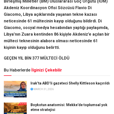
Birleşmiş Milletler (BM) Uluslararası Göç Örgütü (IOM)
Akdeniz Koordinasyon Ofisi Sözcüsü Flavio Di
Giacomo, Libya açıklarında yaşanan tekne kazası
neticesinde 61 mültecinin kayıp olduğunu bildirdi. Di
Giacomo, sosyal medya hesabından yaptığı paylaşımda,
Libya’nın Zuara kentinden 86 kişiyle Akdeniz’e açılan bir
mülteci teknesinin alabora olması neticesinde 61
kişinin kayıp olduğunu belirtti.
GEÇEN YIL BİN 377 MÜLTECİ ÖLDÜ
Bu Haberlerde
İlginizi Çekebilir
Irak’ta ABD’li gazeteci Shelly Kittleson kaçırıldı
MARCH 31, 2026
Boykotun anatomisi: Mekke’de toplumsal yok
etme stratejisi