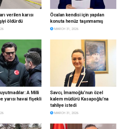
rı verilen karısı
Öcalan kendisi için yapılan
şiyi öldürdü
konuta henüz taşınmamış
26
MARCH 31, 2026
yutmadılar: A Milli
Savcı, İmamoğlu’nun özel
 yarısı havai fişekli
kalem müdürü Kasapoğlu’na
tahliye istedi
26
MARCH 31, 2026