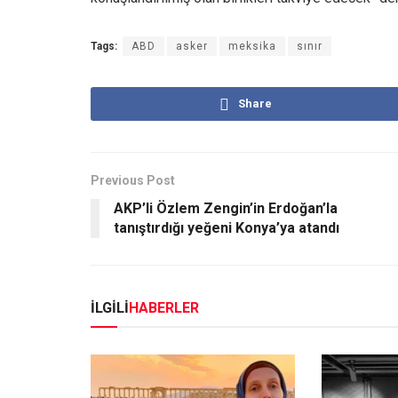
Tags:
ABD
asker
meksika
sınır
Share
Previous Post
AKP’li Özlem Zengin’in Erdoğan’la
tanıştırdığı yeğeni Konya’ya atandı
İLGİLİ
HABERLER