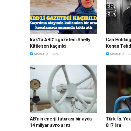
Irak’ta ABD’li gazeteci Shelly
Can Holdin
Kittleson kaçırıldı
Kenan Tekda
MARCH 31, 2026
MARCH 31, 20
AB’nin enerji faturası bir ayda
Türk-İş: Yok
14 milyar avro arttı
817 lira