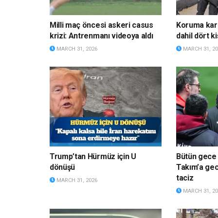
Milli maç öncesi askeri casus
Koruma kara
krizi: Antrenmanı videoya aldı
dahil dört ki
MARCH 31, 2026
MARCH 31, 20
Trump’tan Hürmüz için U
Bütün gece u
dönüşü
Takım’a gece
taciz
MARCH 31, 2026
MARCH 31, 20