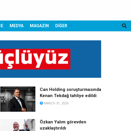
CE
MEDYA
MAGAZİN
DİĞER
Can Holding soruşturmasında
Kenan Tekdağ tahliye edildi
MARCH 31, 2026
Özkan Yalım görevden
uzaklaştırıldı