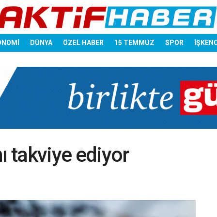
ONOMİ
DÜNYA
ÖZEL HABER
15 TEMMUZ
SPOR
İŞKEN
ı takviye ediyor