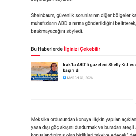
Sheinbaum, güvenlik sorunlarının diğer bölgeler k
muhafızların ABD sınırına gönderildiğini belirterek
bırakmayacağını söyledi.
Bu Haberlerde
İlginizi Çekebilir
Irak’ta ABD’li gazeteci Shelly Kittles
kaçırıldı
MARCH 31, 2026
Meksika ordusundan konuya ilişkin yapılan açıklam
yasa dışı göç akışını durdurmak ve buradan ateşli s
konuşlandırılmış olan birlikleri takviye edecek” den