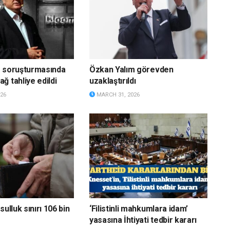
g soruşturmasında
Özkan Yalım görevden
ğ tahliye edildi
uzaklaştırıldı
26
MARCH 31, 2026
sulluk sınırı 106 bin
‘Filistinli mahkumlara idam’
yasasına İhtiyati tedbir kararı