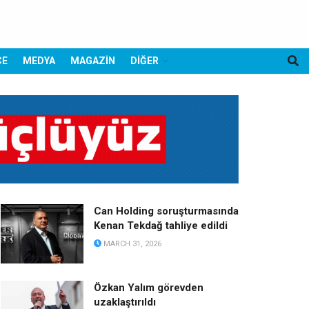
CE
MEDYA
MAGAZİN
DİĞER
Can Holding soruşturmasında
Kenan Tekdağ tahliye edildi
MARCH 31, 2026
Özkan Yalım görevden
uzaklaştırıldı