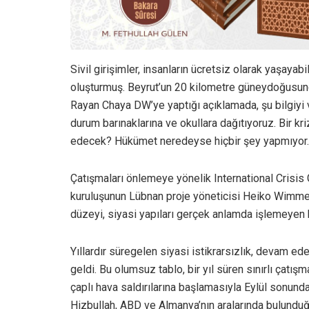
Sivil girişimler, insanların ücretsiz olarak yaşayab
oluşturmuş. Beyrut’un 20 kilometre güneydoğusun
Rayan Chaya DW’ye yaptığı açıklamada, şu bilgiyi veri
durum barınaklarına ve okullara dağıtıyoruz. Bir k
edecek? Hükümet neredeyse hiçbir şey yapmıyor.
Çatışmaları önlemeye yönelik International Crisis G
kuruluşunun Lübnan proje yöneticisi Heiko Wimmen
düzeyi, siyasi yapıları gerçek anlamda işlemeyen 
Yıllardır süregelen siyasi istikrarsızlık, devam e
geldi. Bu olumsuz tablo, bir yıl süren sınırlı çatışm
çaplı hava saldırılarına başlamasıyla Eylül sonund
Hizbullah, ABD ve Almanya’nın aralarında bulunduğu