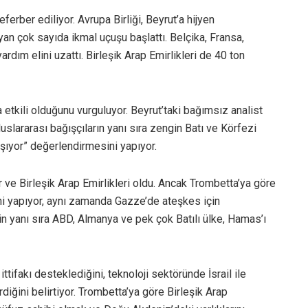
ferber ediliyor. Avrupa Birliği, Beyrut’a hijyen
yan çok sayıda ikmal uçuşu başlattı. Belçika, Fransa,
rdım elini uzattı. Birleşik Arap Emirlikleri de 40 ton
 etkili olduğunu vurguluyor. Beyrut’taki bağımsız analist
luslararası bağışçıların yanı sıra zengin Batı ve Körfezi
ışıyor” değerlendirmesini yapıyor.
r ve Birleşik Arap Emirlikleri oldu. Ancak Trombetta’ya göre
iğini yapıyor, aynı zamanda Gazze’de ateşkes için
n yanı sıra ABD, Almanya ve pek çok Batılı ülke, Hamas’ı
ittifakı desteklediğini, teknoloji sektöründe İsrail ile
iğini belirtiyor. Trombetta’ya göre Birleşik Arap