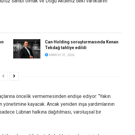
 nüfuz sahibi olmak ve Doğu Akdeniz’deki varlıklarını
on
Can Holding soruşturmasında Kenan
Tekdağ tahliye edildi
MARCH 31, 2026
htiyaçlarına öncelik vermemesinden endişe ediyor: “Yakın
ın yönetimine kayacak. Ancak yeniden inşa yardımlarının
 sadece Lübnan halkına dağıtılması, varoluşsal bir