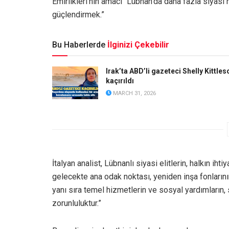
Emirlikleri’nin amacı “Lübnan’da daha fazla siyasi
güçlendirmek.”
Bu Haberlerde
İlginizi Çekebilir
Irak’ta ABD’li gazeteci Shelly Kittles
kaçırıldı
MARCH 31, 2026
İtalyan analist, Lübnanlı siyasi elitlerin, halkın i
gelecekte ana odak noktası, yeniden inşa fonların
yanı sıra temel hizmetlerin ve sosyal yardımların,
zorunluluktur.”