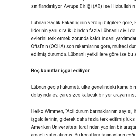
sınıflandırılıyor. Avrupa Birliği (AB) ise Hizbullah’ın
Lübnan Sağlık Bakanlığının verdiği bilgilere göre,
liderinin yanı sıra iki binden fazla Lübnanlı sivil d
evlerini terk etmek zorunda kaldı. İnsani yardımda
Ofisi’nin (OCHA) son rakamlarına göre, mülteci dur
edilmiş durumda. Lübnanlı yetkililere göre ise bu s
Boş konutlar işgal ediliyor
Lübnan geçiş hükümeti, ülke genelindeki kamu bin
dolayında ev, çaresizce kalacak bir yer arayan insa
Heiko Wimmen, “Acil durum barınaklarının sayısı, ih
işgalcilerinin, giderek daha fazla terk edilmiş lü
Amerikan Üniversitesi tarafından yapılan bir araşt
amaçlı satın alınmış. Bu konutlara taşınanların çoğu