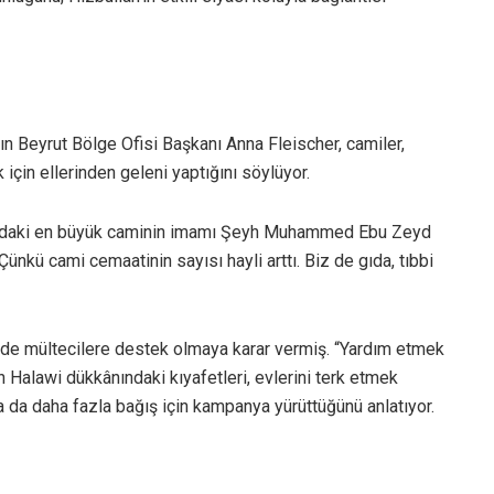
nın Beyrut Bölge Ofisi Başkanı Anna Fleischer, camiler,
 için ellerinden geleni yaptığını söylüyor.
a’daki en büyük caminin imamı Şeyh Muhammed Ebu Zeyd
ünkü cami cemaatinin sayısı hayli arttı. Biz de gıda, tıbbi
wi de mültecilere destek olmaya karar vermiş. “Yardım etmek
n Halawi dükkânındaki kıyafetleri, evlerini terk etmek
a da daha fazla bağış için kampanya yürüttüğünü anlatıyor.