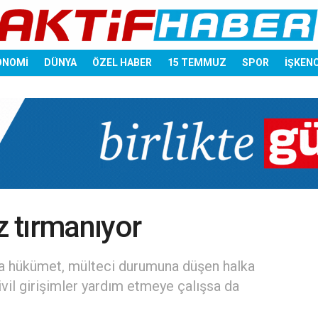
ONOMİ
DÜNYA
ÖZEL HABER
15 TEMMUZ
SPOR
İŞKEN
z tırmanıyor
n’da hükümet, mülteci durumuna düşen halka
vil girişimler yardım etmeye çalışsa da