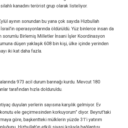
 silahlı kanadını terörist grup olarak listeliyor.
 Eylül ayının sonundan bu yana çok sayıda Hizbullah
e İsrail’in operasyonlarında öldürüldü. Yüz binlerce insan da
n sorumlu Birlemiş Milletler İnsani İşler Koordinasyon
umuna düşen yaklaşık 608 bin kişi, ülke içinde yerinden
ayı iki kat daha fazla.
alarında 973 acil durum barınağı kurdu. Mevcut 180
nlar tarafından hızla dolduruldu.
tiyaç duyulan yerlerin sayısına karşılık gelmiyor. Ev
ks konutu ele geçirmesinden korkuyorum” diyor. Beyrut’taki
ırmaya göre, başkentteki mülklerin yüzde 31’i yatırım
nluğunu, Hizbullah’ın etkili siyasi koluyla bağlantısı