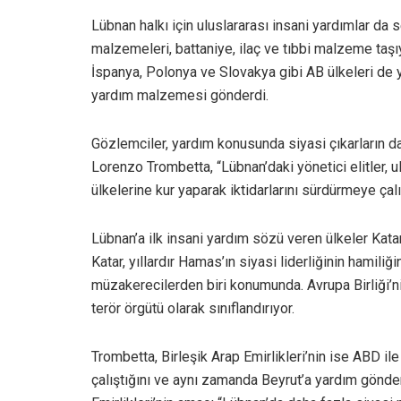
Lübnan halkı için uluslararası insani yardımlar da se
malzemeleri, battaniye, ilaç ve tıbbi malzeme taşı
İspanya, Polonya ve Slovakya gibi AB ülkeleri de ya
yardım malzemesi gönderdi.
Gözlemciler, yardım konusunda siyasi çıkarların da
Lorenzo Trombetta, “Lübnan’daki yönetici elitler, u
ülkelerine kur yaparak iktidarlarını sürdürmeye çal
Lübnan’a ilk insani yardım sözü veren ülkeler Kata
Katar, yıllardır Hamas’ın siyasi liderliğinin hamil
müzakerecilerden biri konumunda. Avrupa Birliği’ni
terör örgütü olarak sınıflandırıyor.
Trombetta, Birleşik Arap Emirlikleri’nin ise ABD ile 
çalıştığını ve aynı zamanda Beyrut’a yardım gönderd