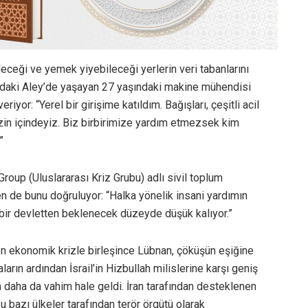
ileceği ve yemek yiyebileceği yerlerin veri tabanlarını
daki Aley’de yaşayan 27 yaşındaki makine mühendisi
yor: “Yerel bir girişime katıldım. Bağışları, çeşitli acil
rizin içindeyiz. Biz birbirimize yardım etmezsek kim
”
roup (Uluslararası Kriz Grubu) adlı sivil toplum
 de bunu doğruluyor: “Halka yönelik insani yardımın
bir devletten beklenecek düzeyde düşük kalıyor.”
den ekonomik krizle birleşince Lübnan, çöküşün eşiğine
aların ardından İsrail’in Hizbullah milislerine karşı geniş
a daha da vahim hale geldi. İran tarafından desteklenen
 bazı ülkeler tarafından terör örgütü olarak