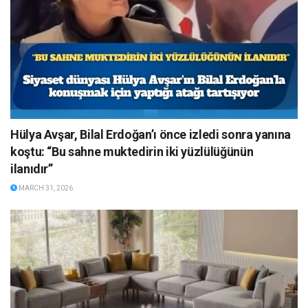
Hülya Avşar, Bilal Erdoğan’ı önce izledi sonra yanına
koştu: “Bu sahne muktedirin iki yüzlülüğünün
ilanıdır”
MARCH 31, 2026