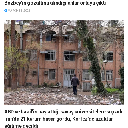
Bozbey’in gözaltına alındığı anlar ortaya çıktı
MARCH 31, 2026
ABD ve İsrail’in başlattığı savaş üniversitelere sıçradı:
İran’da 21 kurum hasar gördü, Körfez’de uzaktan
eğitime geçildi