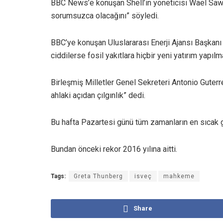
BBC News’e konuşan Shell’in yöneticisi Wael Sawan
sorumsuzca olacağını” söyledi.
BBC’ye konuşan Uluslararası Enerji Ajansı Başkanı 
ciddilerse fosil yakıtlara hiçbir yeni yatırım yapılm
Birleşmiş Milletler Genel Sekreteri Antonio Guterr
ahlaki açıdan çılgınlık” dedi.
Bu hafta Pazartesi günü tüm zamanların en sıcak gün
Bundan önceki rekor 2016 yılına aitti.
Tags:
Greta Thunberg
isveç
mahkeme
Share