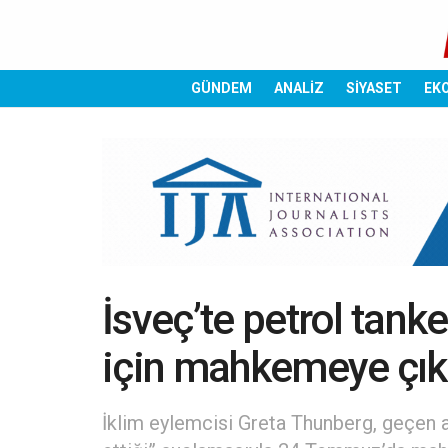
GÜNDEM
ANALİZ
SİYASET
EK
İsveç’te petrol tank
için mahkemeye çı
İklim eylemcisi Greta Thunberg, geçen ay