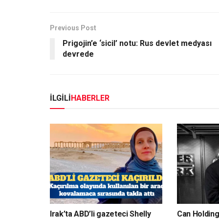
Previous Post
Prigojin’e ‘sicil’ notu: Rus devlet medyası
devrede
İLGİLİ
HABERLER
Irak’ta ABD’li gazeteci Shelly
Can Holdin