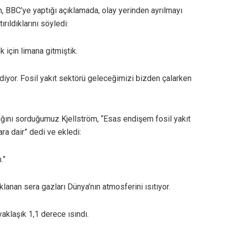
öm, BBC’ye yaptığı açıklamada, olay yerinden ayrılmayı
rıldıklarını söyledi:
 için limana gitmiştik.
diyor. Fosil yakıt sektörü geleceğimizi bizden çalarken
ğını sorduğumuz Kjellström, “Esas endişem fosil yakıt
a dair” dedi ve ekledi:
.”
klanan sera gazları Dünya’nın atmosferini ısıtıyor.
aklaşık 1,1 derece ısındı.