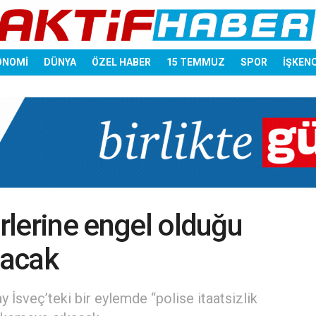
ONOMİ
DÜNYA
ÖZEL HABER
15 TEMMUZ
SPOR
İŞKEN
erlerine engel olduğu
kacak
 İsveç’teki bir eylemde “polise itaatsizlik