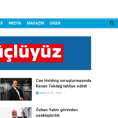
CE
MEDYA
MAGAZİN
DİĞER
Can Holding soruşturmasında
Kenan Tekdağ tahliye edildi
MARCH 31, 2026
Özkan Yalım görevden
uzaklaştırıldı