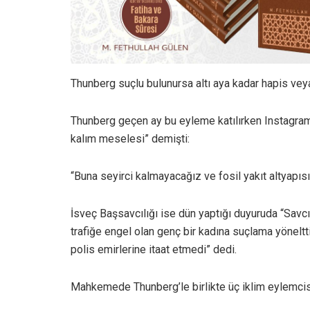
Thunberg suçlu bulunursa altı aya kadar hapis vey
Thunberg geçen ay bu eyleme katılırken Instagram s
kalım meselesi” demişti:
“Buna seyirci kalmayacağız ve fosil yakıt altyapısı
İsveç Başsavcılığı ise dün yaptığı duyuruda “Savcı
trafiğe engel olan genç bir kadına suçlama yönelt
polis emirlerine itaat etmedi” dedi.
Mahkemede Thunberg’le birlikte üç iklim eylemcis