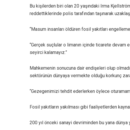
Bu kişilerden biri olan 20 yaşındaki Irma Kjellstr
reddettiklerinde polis tarafından taşınarak uzaklaştı
“Masum insanları öldüren fosil yakıtları engellemek
“Gerçek suçlular o limanın içinde ticarete devam e
seyirci kalamayız.”
Mahkemenin sonucuna dair endişeleri olup olmadı
sektörünün dünyaya vermekte olduğu korkunç zarar
“Gezegenimizi tehdit ederlerken öylece oturamam
Fosil yakıtların yakılması gibi faaliyetlerden kayna
200 yıl önceki sanayi devriminden bu yana dünya y