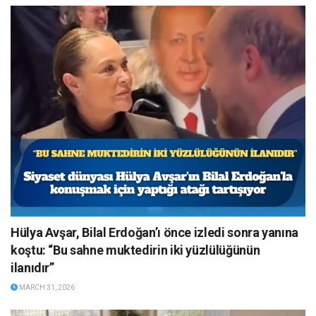
Hülya Avşar, Bilal Erdoğan’ı önce izledi sonra yanına
koştu: “Bu sahne muktedirin iki yüzlülüğünün
ilanıdır”
MARCH 31, 2026