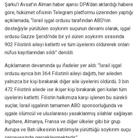
Şarku’l Avsat’ın Alman haber ajansı DPA’dan aktardığı habere
göre, hükümet ofisinin Telegram platformu üzerinden yaptığı
açıklamada, “İsrail işgal ordusu tarafından ABD’nin
desteğiyle yürütülen soykırım suçunun devamı olarak, işgal
ordusu Gazze Şeridi’nde bir yıl süren soykırım sırasında
902 Filistinli aileyi katletti ve tüm üyelerini öldürerek onları
nüfus kayıtlarından sildi” denildi.
Açıklamanın devamında şu ifadeler yer aldı: “İsrail işgal
ordusu ayrıca bin 364 Filistinli aileyi dağıttı, her aileden
yalnızca bir kişi bırakarak diğer aile üyelerini öldürdü. 3 bin
472 Filistinli ailede ise ikişer kişi bırakarak geri kalan tüm
üyelerini katletti. Filistin halkımıza karşı işlenen bu sürekli
suçlar, İsrail işgalinin tamamen ABD sponsorluğunda ve
işgale ölümcül ve uluslararası yasaklanmış silahlar sağlayan
İngiltere, Almanya, Fransa ve diğer ülkeler gibi bir grup
Avrupa ve Batı ülkesinin katılımıyla yürüttüğü soykırım suçu
çerçevesinde gerçekleşmektedir.”