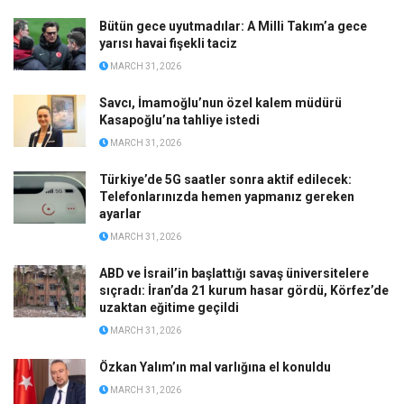
Bütün gece uyutmadılar: A Milli Takım’a gece
yarısı havai fişekli taciz
MARCH 31, 2026
Savcı, İmamoğlu’nun özel kalem müdürü
Kasapoğlu’na tahliye istedi
MARCH 31, 2026
Türkiye’de 5G saatler sonra aktif edilecek:
Telefonlarınızda hemen yapmanız gereken
ayarlar
MARCH 31, 2026
ABD ve İsrail’in başlattığı savaş üniversitelere
sıçradı: İran’da 21 kurum hasar gördü, Körfez’de
uzaktan eğitime geçildi
MARCH 31, 2026
Özkan Yalım’ın mal varlığına el konuldu
MARCH 31, 2026