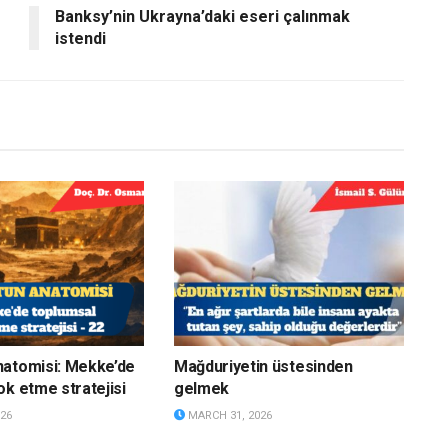
Banksy’nin Ukrayna’daki eseri çalınmak
istendi
natomisi: Mekke’de
Mağduriyetin üstesinden
ok etme stratejisi
gelmek
26
MARCH 31, 2026