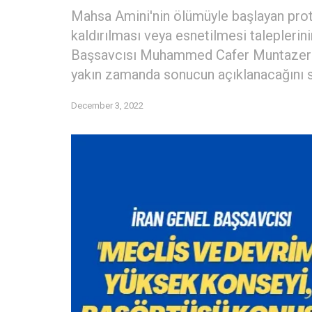
Mahsa Amini'nin ölümüyle başlayan prot
kaldırılması veya esnetilmesi taleplerin
Başsavcısı Muhammed Cafer Muntazeri, 
yakın zamanda sonucun açıklanacağını s
December 3, 2022