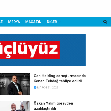
CE
MEDYA
MAGAZİN
DİĞER
Can Holding soruşturmasında
Kenan Tekdağ tahliye edildi
MARCH 31, 2026
Özkan Yalım görevden
uzaklaştırıldı