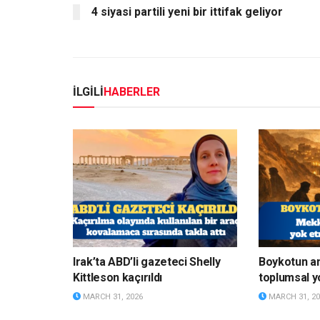
4 siyasi partili yeni bir ittifak geliyor
İLGİLİ
HABERLER
Irak’ta ABD’li gazeteci Shelly
Boykotun a
Kittleson kaçırıldı
toplumsal y
MARCH 31, 2026
MARCH 31, 20