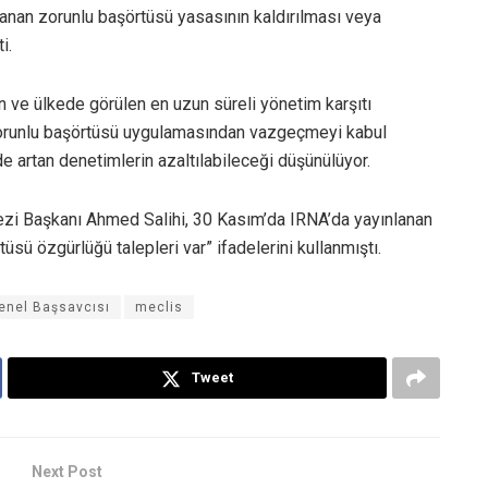
anan zorunlu başörtüsü yasasının kaldırılması veya
i.
kan ve ülkede görülen en uzun süreli yönetim karşıtı
 zorunlu başörtüsü uygulamasından vazgeçmeyi kabul
artan denetimlerin azaltılabileceği düşünülüyor.
ezi Başkanı Ahmed Salihi, 30 Kasım’da IRNA’da yayınlanan
üsü özgürlüğü talepleri var” ifadelerini kullanmıştı.
Genel Başsavcısı
meclis
Tweet
Next Post