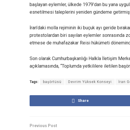
başlayan eylemler, ülkede 1979’dan bu yana uygul
esnetilmesi taleplerini yeniden gündeme getirmişt
İran’daki molla rejiminin iki buçuk ayı geride bıra
protestolardan biri sayılan eylemler sonrasında
etmese de muhafazakar Reisi hükümeti döneminde 
Son olarak Cumhurbaşkanlığı Halkla İletişim Merk
açıklamasında, “Toplumda yetkililere iletilen başört
Tags:
başörtüsü
Devrim Yüksek Konseyi
İran 
Share
Previous Post