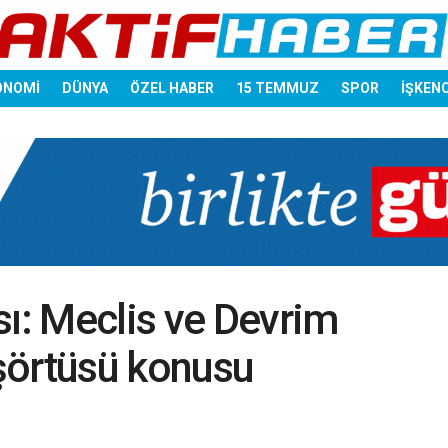
ONOMİ
DÜNYA
ÖZEL HABER
15 TEMMUZ
SPOR
İŞKEN
sı: Meclis ve Devrim
şörtüsü konusu