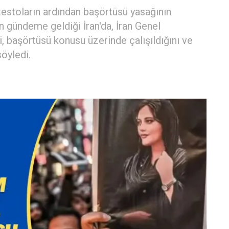
estoların ardından başörtüsü yasağının
in gündeme geldiği İran'da, İran Genel
başörtüsü konusu üzerinde çalışıldığını ve
öyledi.