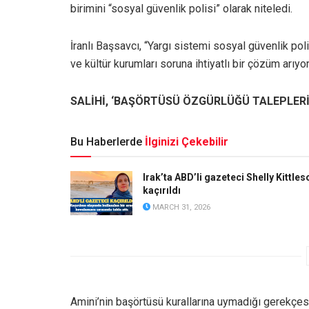
birimini “sosyal güvenlik polisi” olarak niteledi.
İranlı Başsavcı, “Yargı sistemi sosyal güvenlik po
ve kültür kurumları soruna ihtiyatlı bir çözüm arıyor
SALİHİ, ‘BAŞÖRTÜSÜ ÖZGÜRLÜĞÜ TALEPLERİ
Bu Haberlerde
İlginizi Çekebilir
Irak’ta ABD’li gazeteci Shelly Kittles
kaçırıldı
MARCH 31, 2026
Amini’nin
başörtüsü kurallarına uymadığı gerekçes