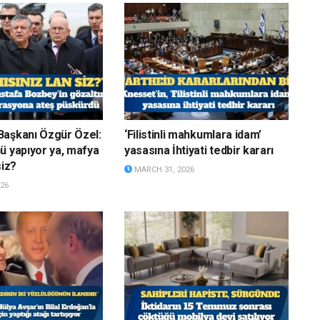
Başkanı Özgür Özel:
‘Filistinli mahkumlara idam’
ü yapıyor ya, mafya
yasasına İhtiyati tedbir kararı
siz?
MARCH 31, 2026
26