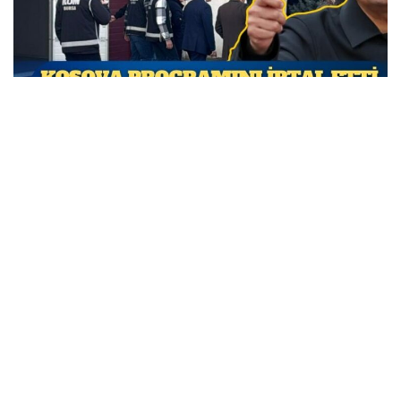
Özgür Özel Kosova programını iptal etti; CHP’den
siyasi operasyon tepkisi geldi
MARCH 31, 2026