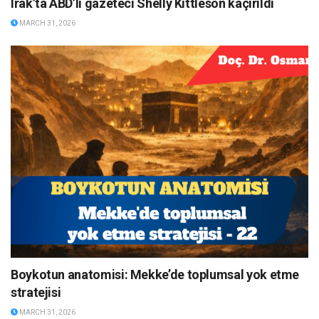
Irak’ta ABD’li gazeteci Shelly Kittleson kaçırıldı
MARCH 31, 2026
Boykotun anatomisi: Mekke’de toplumsal yok etme
stratejisi
MARCH 31, 2026