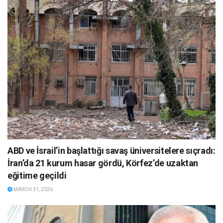
ABD ve İsrail’in başlattığı savaş üniversitelere sıçradı:
İran’da 21 kurum hasar gördü, Körfez’de uzaktan
eğitime geçildi
MARCH 31, 2026