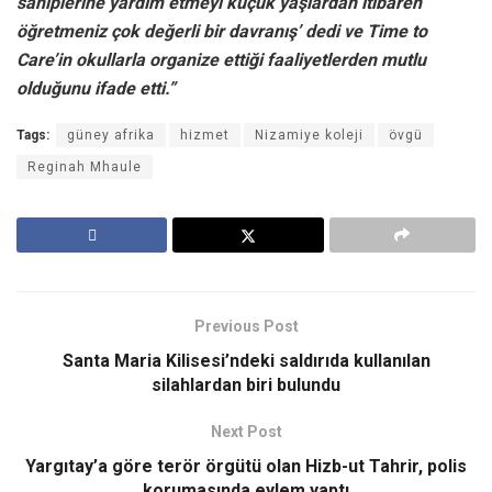
sahiplerine yardım etmeyi küçük yaşlardan itibaren
öğretmeniz çok değerli bir davranış’ dedi ve Time to
Care’in okullarla organize ettiği faaliyetlerden mutlu
olduğunu ifade etti.”
Tags:
güney afrika
hizmet
Nizamiye koleji
övgü
Reginah Mhaule
Previous Post
Santa Maria Kilisesi’ndeki saldırıda kullanılan
silahlardan biri bulundu
Next Post
Yargıtay’a göre terör örgütü olan Hizb-ut Tahrir, polis
korumasında eylem yaptı