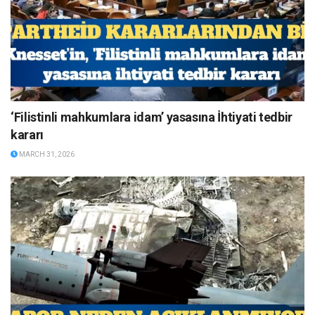
‘Filistinli mahkumlara idam’ yasasına İhtiyati tedbir
kararı
MARCH 31, 2026