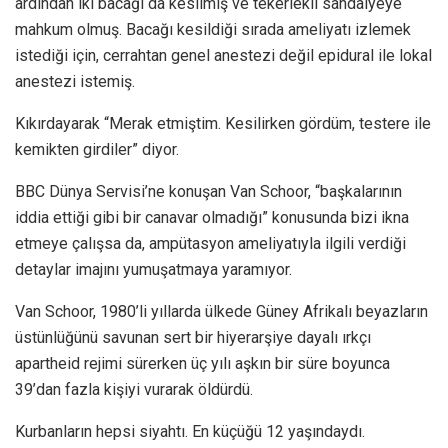
ardından iki bacağı da kesilmiş ve tekerlekli sandalyeye
mahkum olmuş. Bacağı kesildiği sırada ameliyatı izlemek
istediği için, cerrahtan genel anestezi değil epidural ile lokal
anestezi istemiş.
Kıkırdayarak “Merak etmiştim. Kesilirken gördüm, testere ile
kemikten girdiler” diyor.
BBC Dünya Servisi’ne konuşan Van Schoor, “başkalarının
iddia ettiği gibi bir canavar olmadığı” konusunda bizi ikna
etmeye çalışsa da, ampütasyon ameliyatıyla ilgili verdiği
detaylar imajını yumuşatmaya yaramıyor.
Van Schoor, 1980’li yıllarda ülkede Güney Afrikalı beyazların
üstünlüğünü savunan sert bir hiyerarşiye dayalı ırkçı
apartheid rejimi sürerken üç yılı aşkın bir süre boyunca
39’dan fazla kişiyi vurarak öldürdü.
Kurbanların hepsi siyahtı. En küçüğü 12 yaşındaydı.