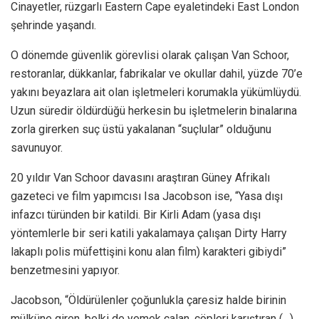
Cinayetler, rüzgarlı Eastern Cape eyaletindeki East London
şehrinde yaşandı.
O dönemde güvenlik görevlisi olarak çalışan Van Schoor,
restoranlar, dükkanlar, fabrikalar ve okullar dahil, yüzde 70’e
yakını beyazlara ait olan işletmeleri korumakla yükümlüydü.
Uzun süredir öldürdüğü herkesin bu işletmelerin binalarına
zorla girerken suç üstü yakalanan “suçlular” olduğunu
savunuyor.
20 yıldır Van Schoor davasını araştıran Güney Afrikalı
gazeteci ve film yapımcısı Isa Jacobson ise, “Yasa dışı
infazcı türünden bir katildi. Bir Kirli Adam (yasa dışı
yöntemlerle bir seri katili yakalamaya çalışan Dirty Harry
lakaplı polis müfettişini konu alan film) karakteri gibiydi”
benzetmesini yapıyor.
Jacobson, “Öldürülenler çoğunlukla çaresiz halde birinin
mülküne giren, belki de yemek çalan, çöpleri karıştıran (…)