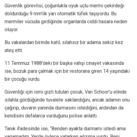
Güvenlik görevlisi, çoğunlukla oyuk uçlu mermi çekirdeği
doldurduğu 9 mm’lik yarı otomatik tüfek taşıyordu. Bu
mermiler vücuda girdiğinde organlarda ciddi hasara neden
oluyor.
Bu vakalardan birinde katil, silahsız bir adama sekiz kez
ateş etti.
11 Temmuz 1988’deki bir başka vahşi cinayet vakasında
ise, bozuk para çalmak için bir restorana giren 14 yaşındaki
bir çocuğu vurdu.
Güvenliği için ismi gizli tutulan çocuk, Van Schoor’u elinde
silahla gördüğünde tuvalete saklandığını, ancak adamın onu
çağırıp, duvarın yanında durmasını istediğini, ardından da
kendisini defalarca vurduğunu polise anlattı.
Tanık ifadesinde ise, “Benden ayakta durmamı istedi ama
yapamadım. Yerde öylece yatarken ağzıma vurdu. Beni