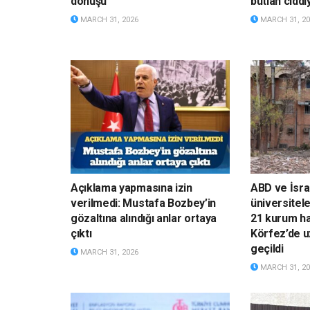
dönüşü
butlan ciddi
MARCH 31, 2026
MARCH 31, 20
Açıklama yapmasına izin
ABD ve İsrai
verilmedi: Mustafa Bozbey’in
üniversitele
gözaltına alındığı anlar ortaya
21 kurum ha
çıktı
Körfez’de u
geçildi
MARCH 31, 2026
MARCH 31, 20