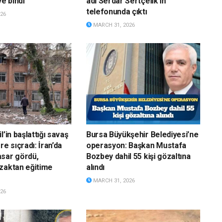
ye bindi
adı Serdar Sertçelik’in
telefonunda çıktı
26
MARCH 31, 2026
l’in başlattığı savaş
Bursa Büyükşehir Belediyesi’ne
re sıçradı: İran’da
operasyon: Başkan Mustafa
sar gördü,
Bozbey dahil 55 kişi gözaltına
zaktan eğitime
alındı
MARCH 31, 2026
26