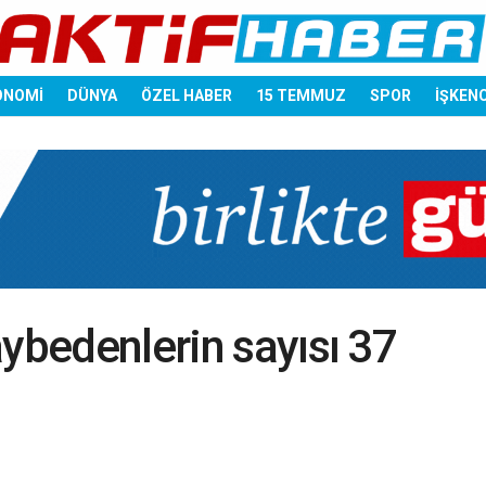
ONOMİ
DÜNYA
ÖZEL HABER
15 TEMMUZ
SPOR
İŞKEN
aybedenlerin sayısı 37