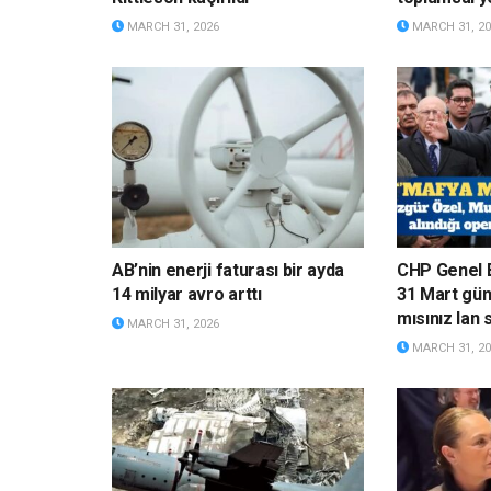
MARCH 31, 2026
MARCH 31, 20
AB’nin enerji faturası bir ayda
CHP Genel 
14 milyar avro arttı
31 Mart gün
mısınız lan 
MARCH 31, 2026
MARCH 31, 20