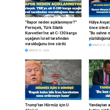
”Rapor neden açıklanmıyor?”
Hülya Avşar,
Perinçek, Türk Silahlı
önce izledi 
Kuvvetleri’ne ait C-130 kargo
“Bu sahne m
uçağının İsrail tarafından
yüzlülüğünün
vurulduğunu öne sürdü
MARCH 31, 20
MARCH 31, 2026
Trump’tan Hürmüz için U
Yandaştan a