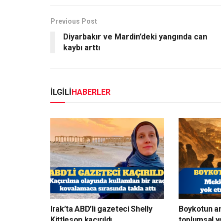
Previous Post
Diyarbakır ve Mardin’deki yangında can
kaybı arttı
İLGİLİ
HABERLER
Irak’ta ABD’li gazeteci Shelly
Boykotun a
Kittleson kaçırıldı
toplumsal y