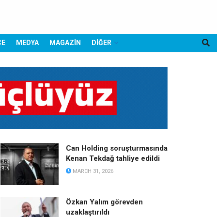
CE
MEDYA
MAGAZİN
DİĞER
Can Holding soruşturmasında
Kenan Tekdağ tahliye edildi
MARCH 31, 2026
Özkan Yalım görevden
uzaklaştırıldı