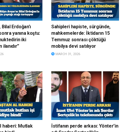
 Bilal Erdoğan’ı
Sahipleri hapiste, sürgünde,
sonra yanına koştu:
mahkemelerde: İktidarın 15
uktedirin iki
Temmuz sonrası çöktüğü
 ilanıdır”
mobilya devi satılıyor
26
MARCH 31, 2026
l haberi: Mutlak
İstifanın perde arkası: Yönter’in