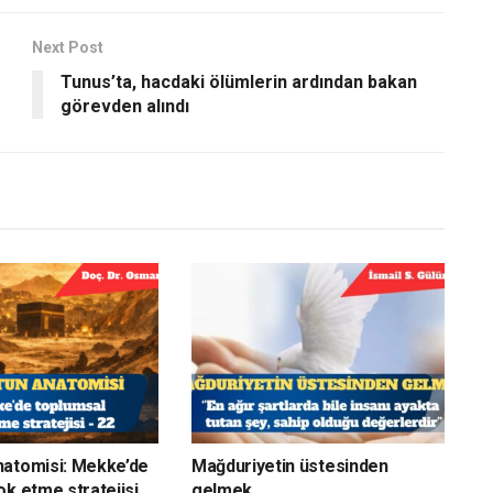
Next Post
Tunus’ta, hacdaki ölümlerin ardından bakan
görevden alındı
natomisi: Mekke’de
Mağduriyetin üstesinden
ok etme stratejisi
gelmek