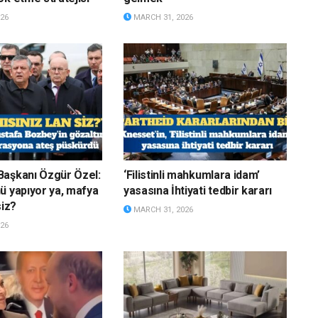
26
MARCH 31, 2026
Başkanı Özgür Özel:
‘Filistinli mahkumlara idam’
ü yapıyor ya, mafya
yasasına İhtiyati tedbir kararı
siz?
MARCH 31, 2026
26