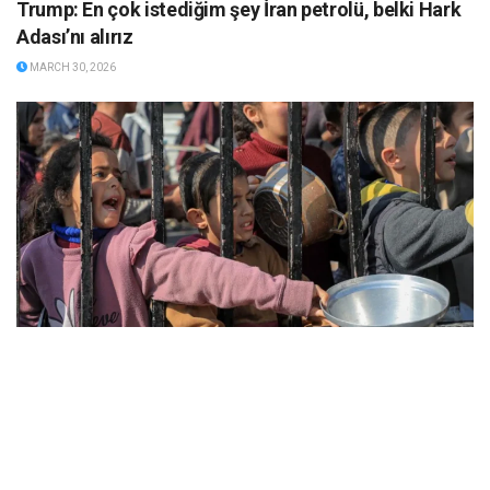
Trump: En çok istediğim şey İran petrolü, belki Hark
Adası’nı alırız
MARCH 30, 2026
BM raporu: Her yıl 3 milyondan fazla çocuk açlıktan
ölürken üretilen gıdanın üçte biri israf ediliyor