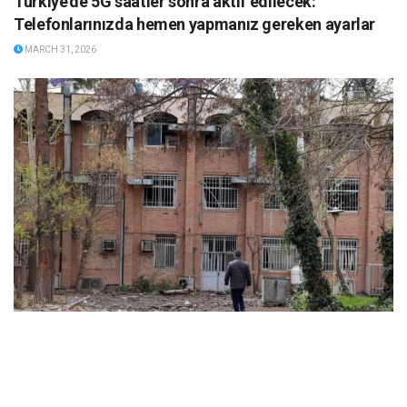
Türkiye’de 5G saatler sonra aktif edilecek:
Telefonlarınızda hemen yapmanız gereken ayarlar
MARCH 31, 2026
ABD ve İsrail’in başlattığı savaş üniversitelere sıçradı:
İran’da 21 kurum hasar gördü, Körfez’de uzaktan