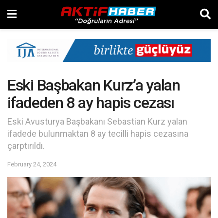
Eski Başbakan Kurz’a yalan
ifadeden 8 ay hapis cezası
Eski Avusturya Başbakanı Sebastian Kurz yalan
ifadede bulunmaktan 8 ay tecilli hapis cezasına
çarptırıldı.
February 24, 2024