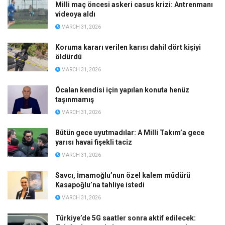
Milli maç öncesi askeri casus krizi: Antrenmanı
videoya aldı
MARCH 31, 2026
Koruma kararı verilen karısı dahil dört kişiyi
öldürdü
MARCH 31, 2026
Öcalan kendisi için yapılan konuta henüz
taşınmamış
MARCH 31, 2026
Bütün gece uyutmadılar: A Milli Takım’a gece
yarısı havai fişekli taciz
MARCH 31, 2026
Savcı, İmamoğlu’nun özel kalem müdürü
Kasapoğlu’na tahliye istedi
MARCH 31, 2026
Türkiye’de 5G saatler sonra aktif edilecek: