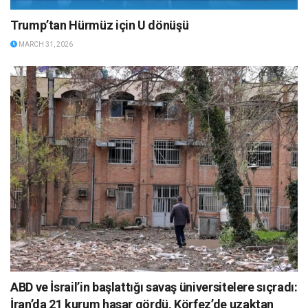
Trump’tan Hürmüz için U dönüşü
MARCH 31, 2026
ABD ve İsrail’in başlattığı savaş üniversitelere sıçradı:
İran’da 21 kurum hasar gördü, Körfez’de uzaktan