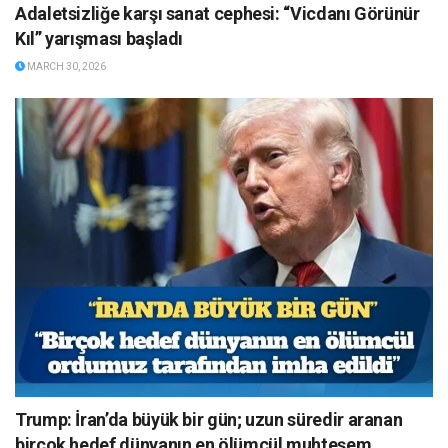
Adaletsizliğe karşı sanat cephesi: “Vicdanı Görünür
Kıl” yarışması başladı
MARCH 30, 2026
Trump: İran’da büyük bir gün; uzun süredir aranan
birçok hedef dünyanın en ölümcül muhteşem