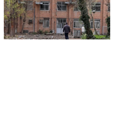
ABD ve İsrail’in başlattığı savaş üniversitelere sıçradı:
İran’da 21 kurum hasar gördü, Körfez’de uzaktan
eğitime geçildi
MARCH 31, 2026