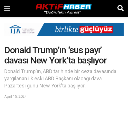
Donald Trump’ın ‘sus payı’
davası New York’ta başlıyor
Donald Trump'ın, ABD tarihinde bir ceza davasında
yargılanan ilk eski ABD Başkanı olacağı dava
Pazartesi günü New York’ta başlıyor.
April 15, 2024