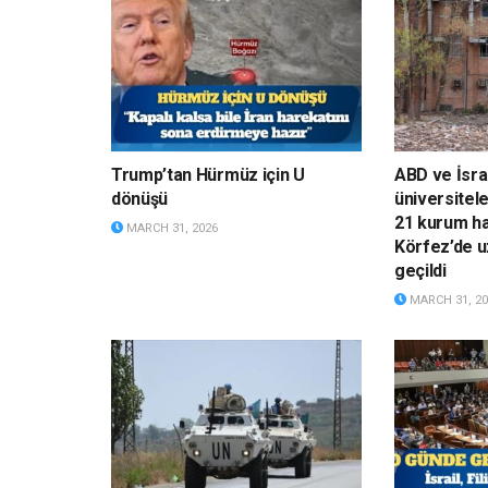
Trump’tan Hürmüz için U
ABD ve İsrai
dönüşü
üniversitele
21 kurum ha
MARCH 31, 2026
Körfez’de u
geçildi
MARCH 31, 20