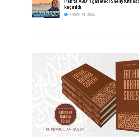
Irak’ta ABD’li gazeteci Shelly Kittles
kaçırıldı
MARCH 31, 2026