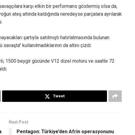
avaşçılara karşı etkin bir performans göstermiş olsa da,
oğun ateş altında kaldığında neredeyse parçalara ayrılarak
s.
mayacakları şartıyla satılmıştı hatırlatmasında bulunan
 savaşta’’ kullanılmadıklarının da altını çizdi.
eti, 1500 beygir gücünde V12 dizel motoru ve saatte 72
ldı.
Tweet
Next Post
a
​Pentagon: Türkiye’den Afrin operasyonunu