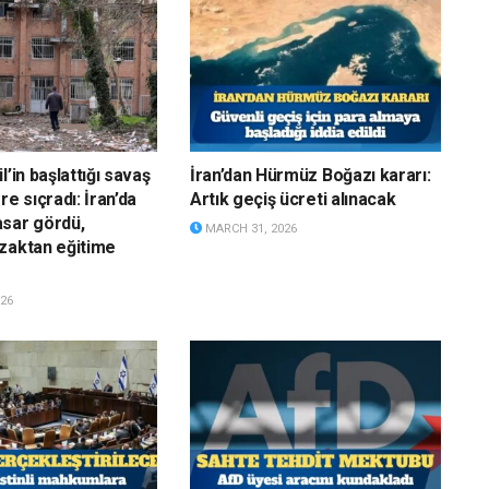
l’in başlattığı savaş
İran’dan Hürmüz Boğazı kararı:
re sıçradı: İran’da
Artık geçiş ücreti alınacak
sar gördü,
MARCH 31, 2026
zaktan eğitime
26