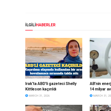
İLGİLİ
HABERLER
Irak’ta ABD’li gazeteci Shelly
AB’nin enerj
Kittleson kaçırıldı
14 milyar av
MARCH 31, 2026
MARCH 31, 20