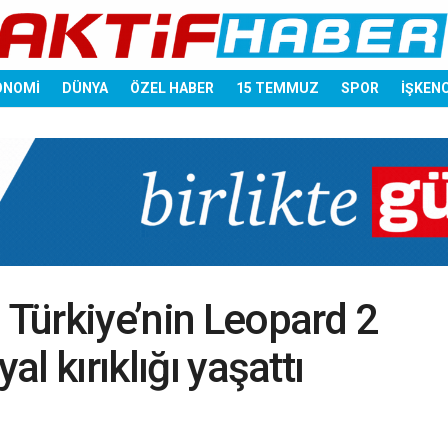
ONOMİ
DÜNYA
ÖZEL HABER
15 TEMMUZ
SPOR
İŞKEN
: Türkiye’nin Leopard 2
al kırıklığı yaşattı