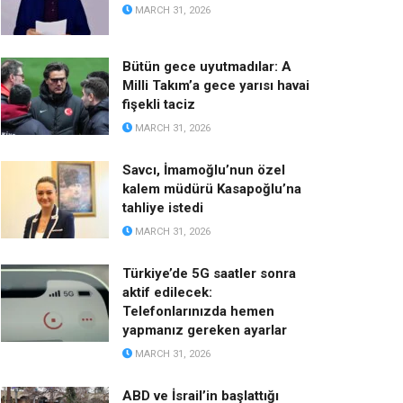
MARCH 31, 2026
Bütün gece uyutmadılar: A
Milli Takım’a gece yarısı havai
fişekli taciz
MARCH 31, 2026
Savcı, İmamoğlu’nun özel
kalem müdürü Kasapoğlu’na
tahliye istedi
MARCH 31, 2026
Türkiye’de 5G saatler sonra
aktif edilecek:
Telefonlarınızda hemen
yapmanız gereken ayarlar
MARCH 31, 2026
ABD ve İsrail’in başlattığı