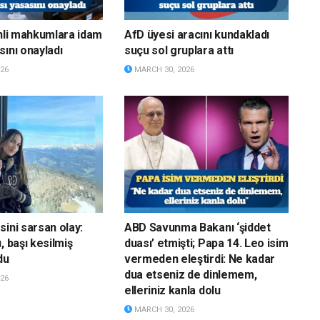
stinli mahkumlara idam
AfD üyesi aracını kundakladı
sını onayladı
suçu sol gruplara attı
26
MARCH 30, 2026
sini sarsan olay:
ABD Savunma Bakanı ‘şiddet
, başı kesilmiş
duası’ etmişti; Papa 14. Leo isim
du
vermeden eleştirdi: Ne kadar
dua etseniz de dinlemem,
26
elleriniz kanla dolu
MARCH 30, 2026