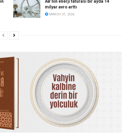
on
AB’nin enerji faturası bir ayda 14
milyar avro arttı
MARCH 31, 2026