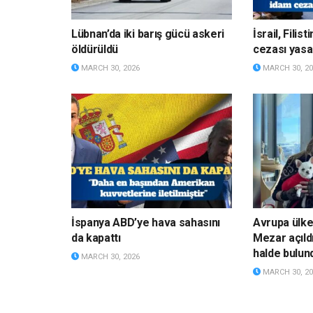
Lübnan’da iki barış gücü askeri
İsrail, Fili
öldürüldü
cezası yasa
MARCH 30, 2026
MARCH 30, 20
İspanya ABD’ye hava sahasını
Avrupa ülke
da kapattı
Mezar açıldı
halde bulun
MARCH 30, 2026
MARCH 30, 20