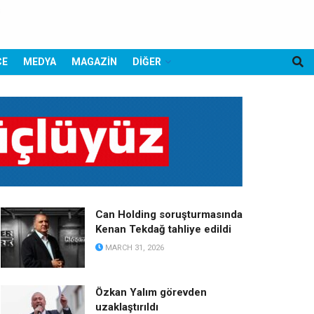
CE
MEDYA
MAGAZİN
DİĞER
Can Holding soruşturmasında
Kenan Tekdağ tahliye edildi
MARCH 31, 2026
Özkan Yalım görevden
uzaklaştırıldı