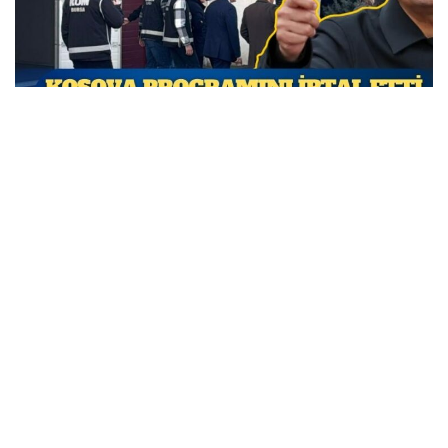
Özgür Özel Kosova programını iptal etti; CHP’den
siyasi operasyon tepkisi geldi
MARCH 31, 2026