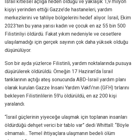
İsrail kitlesel açlığa neden olduğu ve yaklaşık 1,9 milyon
kişiyi yerinden ettiği Gazze’de hastaneleri, yardım
merkezlerini ve tahliye bölgelerini hedef alıyor. İsrail, Ekim
2023’ten bu yana yarısı kadın ve çocuk en az 55 bin 500
Filistinliyi öldürdü. Fakat yıkım nedeniyle ve cesetlere
ulaşılamadığı için gerçek sayının çok daha yüksek olduğu
düşünülüyor.
Son bir ayda yüzlerce Filistinli, yardım noktalarında pusuya
düşürülerek öldürüldü. Örneğin 17 Haziran’da İsrail
tanklarının açtığı ateş sonucunda ABD-İsrail yardım planı
olarak kurulan Gazze İnsani Yardım Vakfı’nın (GFH) tırlarını
bekleyen Filistinlilerin 59’u öldürüldü, en az 200 kişi
yaralandı.
“İsrail güçlerinin yiyeceğe ulaşmak için toplanan insanları
öldürdüğü dehşet verici bir tablo var” dedi Whittall: “Böyle
olmamalı… Temel ihtiyaçlara ulaşmanın bedeli ölüm