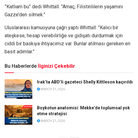
”Katliam bu” dedi Whittall. ”Amaç, Filistinlilerin yaşamını
Gazze’den silmek.”
Uluslararası kamuoyuna çağrı yaptı Whittall: ”Kalıcı bir
ateşkese, hesap verebilirliğe ve gidişatı durdurmak için
ciddi bir baskıya ihtiyacımız var. Bunlar atılması gereken en
basit adımlar.”
Bu Haberlerde
İlginizi Çekebilir
Irak’ta ABD’li gazeteci Shelly Kittleson kaçırıldı
MARCH 31, 2026
Boykotun anatomisi: Mekke’de toplumsal yok
etme stratejisi
MARCH 31, 2026