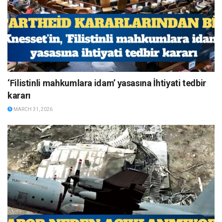
‘Filistinli mahkumlara idam’ yasasına İhtiyati tedbir
kararı
MARCH 31, 2026