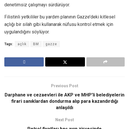
denetimsiz çalışmayı sürdürüyor.
Filistinli yetkililer bu yardım planının Gazze’deki kitlesel
açlığı bir silah gibi kullanarak nüfusu kontrol etmek için
uygulandığını söylüyor.
Tags:
açlık
BM
gazze
Previous Post
Darphane ve cezaevleri ile AKP ve MHP’li belediyelerin
firari sanıklardan dondurma alıp para kazandırdığı
anlaşıldı
Next Post
Petrol fiyatları beş ayın zirvesinde