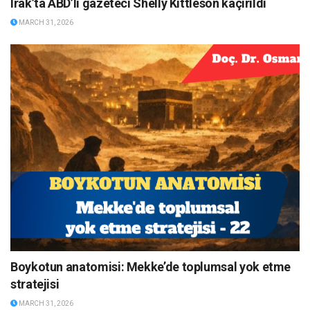
Irak’ta ABD’li gazeteci Shelly Kittleson kaçırıldı
MARCH 31, 2026
Boykotun anatomisi: Mekke’de toplumsal yok etme
stratejisi
MARCH 31, 2026