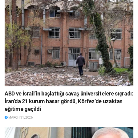
ABD ve İsrail’in başlattığı savaş üniversitelere sıçradı:
İran’da 21 kurum hasar gördü, Körfez’de uzaktan
eğitime geçildi
MARCH 31, 2026