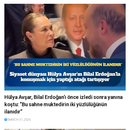
Hülya Avşar, Bilal Erdoğan’ı önce izledi sonra yanına
koştu: “Bu sahne muktedirin iki yüzlülüğünün
ilanıdır”
MARCH 31, 2026