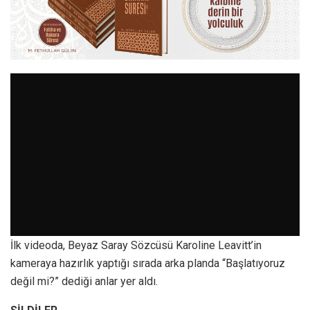
İlk videoda, Beyaz Saray Sözcüsü Karoline Leavitt’in
kameraya hazırlık yaptığı sırada arka planda “Başlatıyoruz
değil mi?” dediği anlar yer aldı.