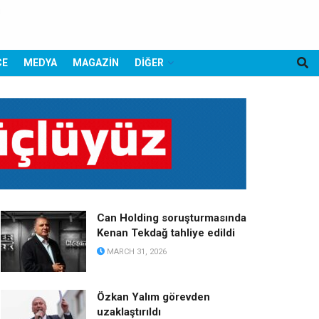
CE
MEDYA
MAGAZİN
DİĞER
Can Holding soruşturmasında
Kenan Tekdağ tahliye edildi
MARCH 31, 2026
Özkan Yalım görevden
uzaklaştırıldı