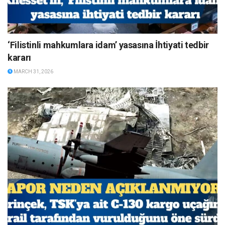
‘Filistinli mahkumlara idam’ yasasına İhtiyati tedbir
kararı
MARCH 31, 2026