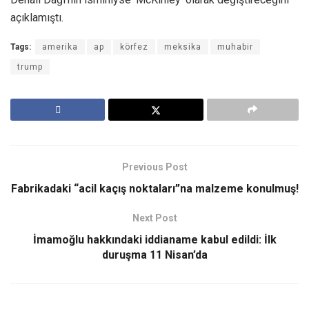
açıklamıştı.
Tags:
amerika
ap
körfez
meksika
muhabir
trump
Previous Post
Fabrikadaki “acil kaçış noktaları”na malzeme konulmuş!
Next Post
İmamoğlu hakkındaki iddianame kabul edildi: İlk
duruşma 11 Nisan’da