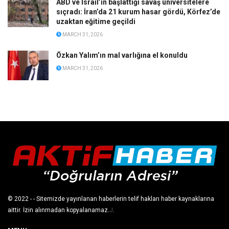
ABD ve İsrail’in başlattığı savaş üniversitelere
sıçradı: İran’da 21 kurum hasar gördü, Körfez’de
uzaktan eğitime geçildi
MARCH 31, 2026
Özkan Yalım’ın mal varlığına el konuldu
MARCH 31, 2026
© 2022
- - Sitemizde yayınlanan haberlerin telif hakları haber kaynaklarına
aittir. İzin alınmadan kopyalanamaz.
J
.