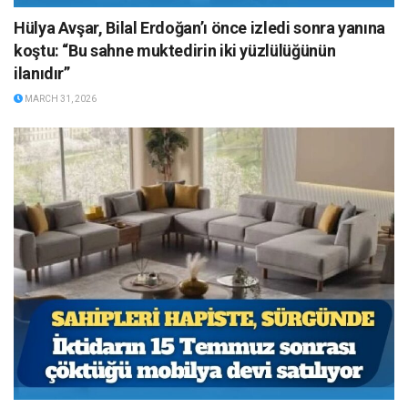
Hülya Avşar, Bilal Erdoğan’ı önce izledi sonra yanına
koştu: “Bu sahne muktedirin iki yüzlülüğünün
ilanıdır”
MARCH 31, 2026