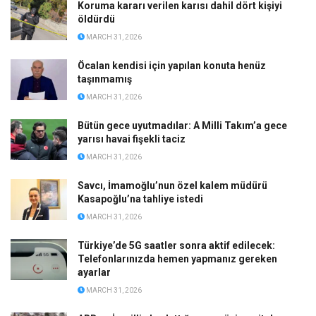
Koruma kararı verilen karısı dahil dört kişiyi
öldürdü
MARCH 31, 2026
Öcalan kendisi için yapılan konuta henüz
taşınmamış
MARCH 31, 2026
Bütün gece uyutmadılar: A Milli Takım’a gece
yarısı havai fişekli taciz
MARCH 31, 2026
Savcı, İmamoğlu’nun özel kalem müdürü
Kasapoğlu’na tahliye istedi
MARCH 31, 2026
Türkiye’de 5G saatler sonra aktif edilecek:
Telefonlarınızda hemen yapmanız gereken
ayarlar
MARCH 31, 2026