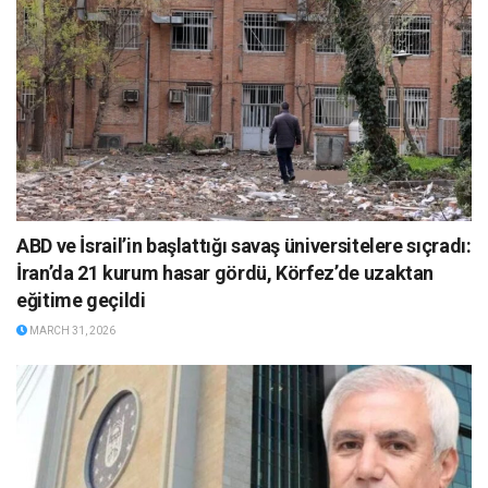
ABD ve İsrail’in başlattığı savaş üniversitelere sıçradı:
İran’da 21 kurum hasar gördü, Körfez’de uzaktan
eğitime geçildi
MARCH 31, 2026