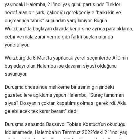
yaşındaki Halemba, 21’inci yaş günü partisinde Türkleri
hedef alan bir şarkı çalındığı gerekçesiyle “halkı kin ve
düşmanlığa tahrik” suçundan yargılanıyor. Bugün
Würzburg’da başlayan davada kendisine ayrıca para aklama,
cebir ve mala zarar verme gibi farklı suçlamalar da
yöneltiliyor.
Würzburg’da 8 Mart’ta yapılacak yerel seçimlerde AfD’nin
baş adayı olan Halemba ise davanın siyasî olduğunu
savunuyor.
Duruşma öncesinde mahkeme binasının girişindeki
gazetecilere açıklama yapan Halemba, “Süreç tamamen
siyasî. Dosyanın çoktan kapatılmış olması gerekirdi. Akla
gelebilecek tek karar beraat” dedi.
Duruşma sırasında Başsavcı Tobias Kostuch’un okuduğu
iddianamede, Halemba’nın Temmuz 2022’deki 21’inci yaş