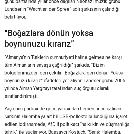
günü partisinde yıllar önce dağılan Neonazi müzik grubu
Landser’in “Wacht an der Spree” adlı şarkısının çalındığı
belirtiliyor.
“Boğazlara dönün yoksa
boynunuzu kırarız”
“Almanya’nın Türklerin cumhuriyeti haline gelmesine karşı
tüm Almanların savaşa çağrıldığı” şarkıda, “Bizim
bölgelerimizden geri çekilin. Boğazlara geri dönün. Yoksa
boynunuzu kırarız” ifadeleri yer alıyor. Landser grubu 2005
yılında Alman Yargıtayı tarafından suç örgütü olarak
sınıflandırılmıştı.
Yaş günü partisinde gece yarısından hemen önce çalınan
şarkının Halemba’ya ait bir USB-bellekte bulunduğuna işaret
edilen iddianamede, AfD’li politikacı “halkı kin ve düşmanlığa
tahrik” ile suçlanıyor. Başsavcı Kostuch, “Sanık Halemba,