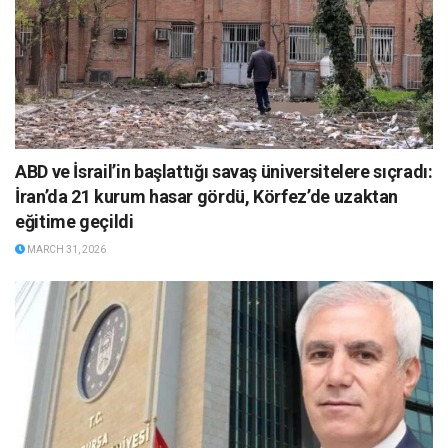
ABD ve İsrail’in başlattığı savaş üniversitelere sıçradı:
İran’da 21 kurum hasar gördü, Körfez’de uzaktan
eğitime geçildi
MARCH 31, 2026