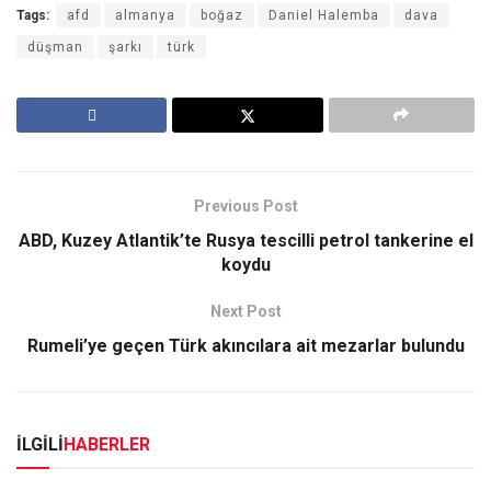
Tags:
afd
almanya
boğaz
Daniel Halemba
dava
düşman
şarkı
türk
Previous Post
ABD, Kuzey Atlantik’te Rusya tescilli petrol tankerine el
koydu
Next Post
Rumeli’ye geçen Türk akıncılara ait mezarlar bulundu
İLGİLİ
HABERLER