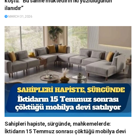
koştu: “Bu sahne muktedirin iki yüzlülüğünün
ilanıdır”
MARCH 31, 2026
Sahipleri hapiste, sürgünde, mahkemelerde:
İktidarın 15 Temmuz sonrası çöktüğü mobilya devi