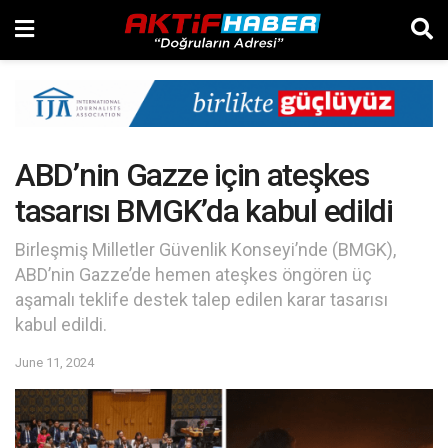
ABD’nin Gazze için ateşkes
tasarısı BMGK’da kabul edildi
Birleşmiş Milletler Güvenlik Konseyi’nde (BMGK),
ABD’nin Gazze’de hemen ateşkes öngören üç
aşamalı teklife destek talep edilen karar tasarısı
kabul edildi.
June 11, 2024