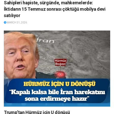
Sahipleri hapiste, sürgünde, mahkemelerde:
İktidarın 15 Temmuz sonrası çöktüğü mobilya devi
satılıyor
MARCH 31, 2026
Trump’tan Hürmüz için U dönüşü