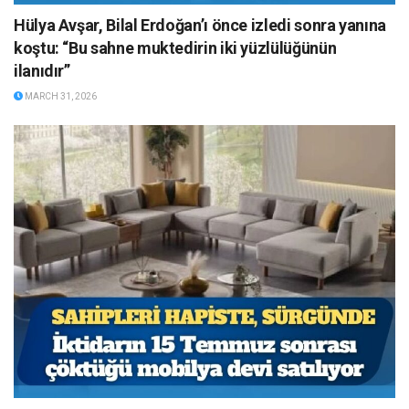
Hülya Avşar, Bilal Erdoğan’ı önce izledi sonra yanına
koştu: “Bu sahne muktedirin iki yüzlülüğünün
ilanıdır”
MARCH 31, 2026