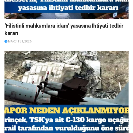
‘Filistinli mahkumlara idam’ yasasına İhtiyati tedbir
kararı
MARCH 31, 2026