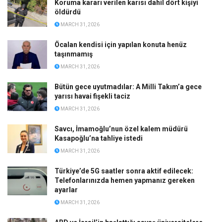
Koruma kararı verilen karısı dahil dört kişiyi
öldürdü
MARCH 31, 2026
Öcalan kendisi için yapılan konuta henüz
taşınmamış
MARCH 31, 2026
Bütün gece uyutmadılar: A Milli Takım’a gece
yarısı havai fişekli taciz
MARCH 31, 2026
Savcı, İmamoğlu’nun özel kalem müdürü
Kasapoğlu’na tahliye istedi
MARCH 31, 2026
Türkiye’de 5G saatler sonra aktif edilecek:
Telefonlarınızda hemen yapmanız gereken
ayarlar
MARCH 31, 2026