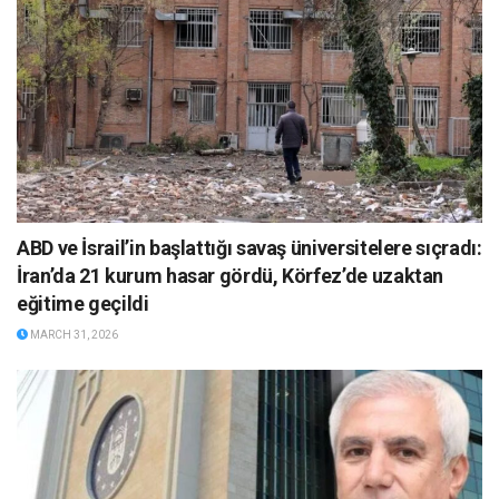
ABD ve İsrail’in başlattığı savaş üniversitelere sıçradı:
İran’da 21 kurum hasar gördü, Körfez’de uzaktan
eğitime geçildi
MARCH 31, 2026