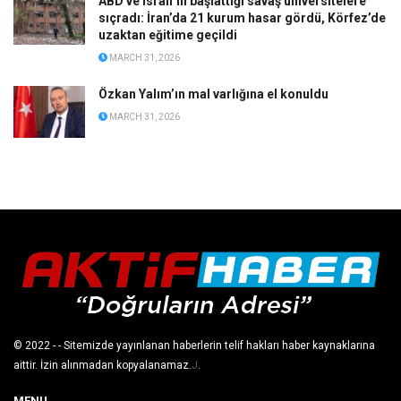
ABD ve İsrail’in başlattığı savaş üniversitelere
sıçradı: İran’da 21 kurum hasar gördü, Körfez’de
uzaktan eğitime geçildi
MARCH 31, 2026
Özkan Yalım’ın mal varlığına el konuldu
MARCH 31, 2026
© 2022
- - Sitemizde yayınlanan haberlerin telif hakları haber kaynaklarına
aittir. İzin alınmadan kopyalanamaz.
J
.
MENU