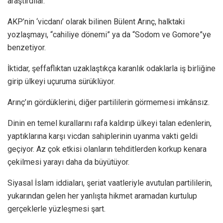
araştırdılar.
AKP’nin ‘vicdanı’ olarak bilinen Bülent Arınç, halktaki
yozlaşmayı, “cahiliye dönemi” ya da “Sodom ve Gomore”ye
benzetiyor.
İktidar, şeffaflıktan uzaklaştıkça karanlık odaklarla iş birliğine
girip ülkeyi uçuruma sürüklüyor.
Arınç’ın gördüklerini, diğer partililerin görmemesi imkânsız.
Dinin en temel kurallarını rafa kaldırıp ülkeyi talan edenlerin,
yaptıklarına karşı vicdan sahiplerinin uyanma vakti geldi
geçiyor. Az çok etkisi olanların tehditlerden korkup kenara
çekilmesi yarayı daha da büyütüyor.
Siyasal İslam iddiaları, şeriat vaatleriyle avutulan partililerin,
yukarından gelen her yanlışta hikmet aramadan kurtulup
gerçeklerle yüzleşmesi şart.