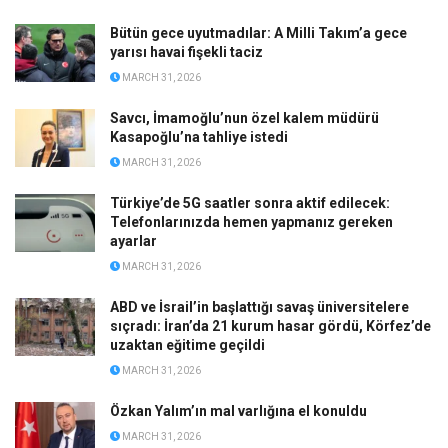
Bütün gece uyutmadılar: A Milli Takım’a gece
yarısı havai fişekli taciz
MARCH 31, 2026
Savcı, İmamoğlu’nun özel kalem müdürü
Kasapoğlu’na tahliye istedi
MARCH 31, 2026
Türkiye’de 5G saatler sonra aktif edilecek:
Telefonlarınızda hemen yapmanız gereken
ayarlar
MARCH 31, 2026
ABD ve İsrail’in başlattığı savaş üniversitelere
sıçradı: İran’da 21 kurum hasar gördü, Körfez’de
uzaktan eğitime geçildi
MARCH 31, 2026
Özkan Yalım’ın mal varlığına el konuldu
MARCH 31, 2026