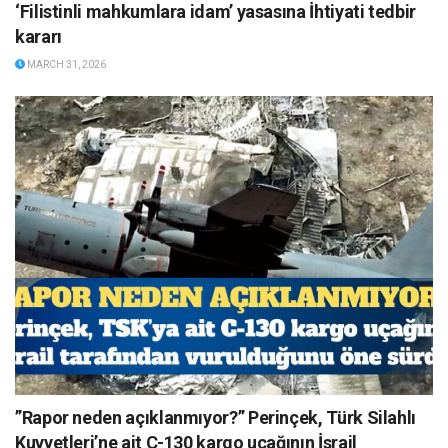
‘Filistinli mahkumlara idam’ yasasına İhtiyati tedbir
kararı
MARCH 31, 2026
”Rapor neden açıklanmıyor?” Perinçek, Türk Silahlı
Kuvvetleri’ne ait C-130 kargo uçağının İsrail