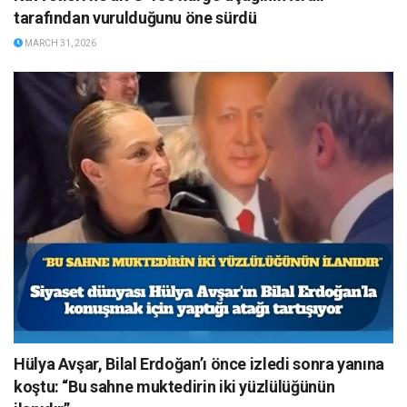
tarafından vurulduğunu öne sürdü
MARCH 31, 2026
Hülya Avşar, Bilal Erdoğan’ı önce izledi sonra yanına
koştu: “Bu sahne muktedirin iki yüzlülüğünün