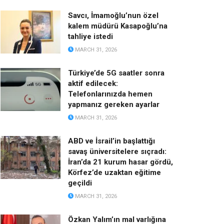
Savcı, İmamoğlu’nun özel
kalem müdürü Kasapoğlu’na
tahliye istedi
MARCH 31, 2026
Türkiye’de 5G saatler sonra
aktif edilecek:
Telefonlarınızda hemen
yapmanız gereken ayarlar
MARCH 31, 2026
ABD ve İsrail’in başlattığı
savaş üniversitelere sıçradı:
İran’da 21 kurum hasar gördü,
Körfez’de uzaktan eğitime
geçildi
MARCH 31, 2026
Özkan Yalım’ın mal varlığına