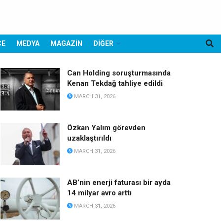
CE
MEDYA
MAGAZİN
DİĞER
Can Holding soruşturmasında
Kenan Tekdağ tahliye edildi
MARCH 31, 2026
Özkan Yalım görevden
uzaklaştırıldı
MARCH 31, 2026
AB’nin enerji faturası bir ayda
14 milyar avro arttı
MARCH 31, 2026