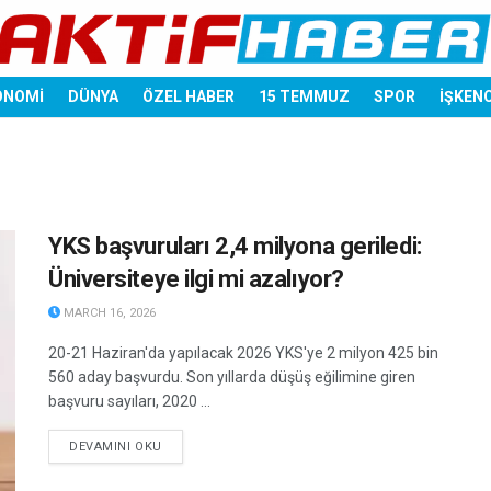
ONOMİ
DÜNYA
ÖZEL HABER
15 TEMMUZ
SPOR
İŞKEN
YKS başvuruları 2,4 milyona geriledi:
Üniversiteye ilgi mi azalıyor?
MARCH 16, 2026
20-21 Haziran'da yapılacak 2026 YKS'ye 2 milyon 425 bin
560 aday başvurdu. Son yıllarda düşüş eğilimine giren
başvuru sayıları, 2020 ...
DETAILS
DEVAMINI OKU