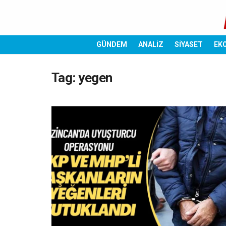
GÜNDEM
ANALİZ
SİYASET
EK
Tag:
yegen