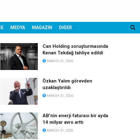
CE
MEDYA
MAGAZİN
DİĞER
Can Holding soruşturmasında
Kenan Tekdağ tahliye edildi
MARCH 31, 2026
Özkan Yalım görevden
uzaklaştırıldı
MARCH 31, 2026
AB’nin enerji faturası bir ayda
14 milyar avro arttı
MARCH 31, 2026