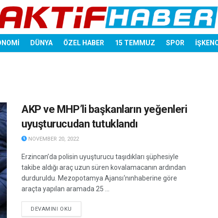
ONOMİ
DÜNYA
ÖZEL HABER
15 TEMMUZ
SPOR
İŞKEN
AKP ve MHP’li başkanların yeğenleri
uyuşturucudan tutuklandı
NOVEMBER 20, 2022
Erzincan’da polisin uyuşturucu taşıdıkları şüphesiyle
takibe aldığı araç uzun süren kovalamacanın ardından
durduruldu. Mezopotamya Ajansı‘nınhaberine göre
araçta yapılan aramada 25 ...
DETAILS
DEVAMINI OKU