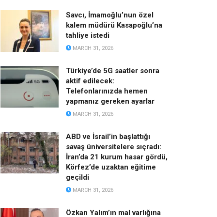
Savcı, İmamoğlu’nun özel
kalem müdürü Kasapoğlu’na
tahliye istedi
MARCH 31, 2026
Türkiye’de 5G saatler sonra
aktif edilecek:
Telefonlarınızda hemen
yapmanız gereken ayarlar
MARCH 31, 2026
ABD ve İsrail’in başlattığı
savaş üniversitelere sıçradı:
İran’da 21 kurum hasar gördü,
Körfez’de uzaktan eğitime
geçildi
MARCH 31, 2026
Özkan Yalım’ın mal varlığına