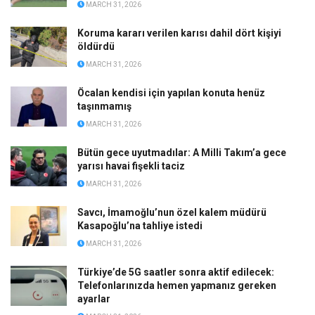
MARCH 31, 2026
Koruma kararı verilen karısı dahil dört kişiyi
öldürdü
MARCH 31, 2026
Öcalan kendisi için yapılan konuta henüz
taşınmamış
MARCH 31, 2026
Bütün gece uyutmadılar: A Milli Takım’a gece
yarısı havai fişekli taciz
MARCH 31, 2026
Savcı, İmamoğlu’nun özel kalem müdürü
Kasapoğlu’na tahliye istedi
MARCH 31, 2026
Türkiye’de 5G saatler sonra aktif edilecek:
Telefonlarınızda hemen yapmanız gereken
ayarlar