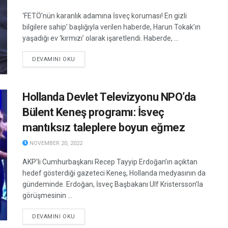
‘FETÖ’nün karanlık adamına İsveç koruması! En gizli
bilgilere sahip’ başlığıyla verilen haberde, Harun Tokak’ın
yaşadığı ev ‘kırmızı’ olarak işaretlendi. Haberde, ...
DETAILS
DEVAMINI OKU
Hollanda Devlet Televizyonu NPO’da
Bülent Keneş programı: İsveç
mantıksız taleplere boyun eğmez
NOVEMBER 20, 2022
AKP’li Cumhurbaşkanı Recep Tayyip Erdoğan’ın açıktan
hedef gösterdiği gazeteci Keneş, Hollanda medyasının da
gündeminde. Erdoğan, İsveç Başbakanı Ulf Kristersson’la
görüşmesinin ...
DETAILS
DEVAMINI OKU