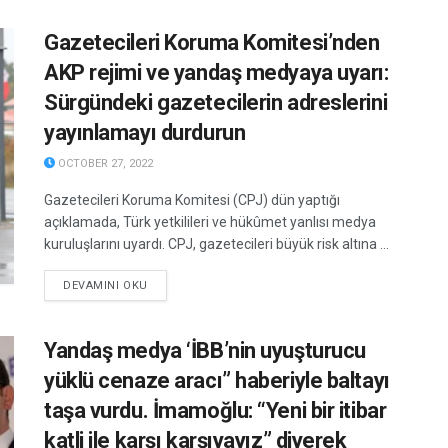
Gazetecileri Koruma Komitesi’nden
AKP rejimi ve yandaş medyaya uyarı:
Sürgündeki gazetecilerin adreslerini
yayınlamayı durdurun
OCTOBER 27, 2022
Gazetecileri Koruma Komitesi (CPJ) dün yaptığı
açıklamada, Türk yetkilileri ve hükûmet yanlısı medya
kuruluşlarını uyardı. CPJ, gazetecileri büyük risk altına ...
DETAILS
DEVAMINI OKU
Yandaş medya ‘İBB’nin uyuşturucu
yüklü cenaze aracı” haberiyle baltayı
taşa vurdu. İmamoğlu: “Yeni bir itibar
katli ile karşı karşıyayız” diyerek