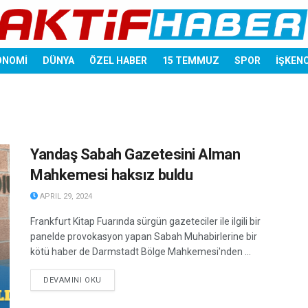
ONOMİ
DÜNYA
ÖZEL HABER
15 TEMMUZ
SPOR
İŞKEN
Yandaş Sabah Gazetesini Alman
Mahkemesi haksız buldu
APRIL 29, 2024
Frankfurt Kitap Fuarında sürgün gazeteciler ile ilgili bir
panelde provokasyon yapan Sabah Muhabirlerine bir
kötü haber de Darmstadt Bölge Mahkemesi'nden ...
DETAILS
DEVAMINI OKU