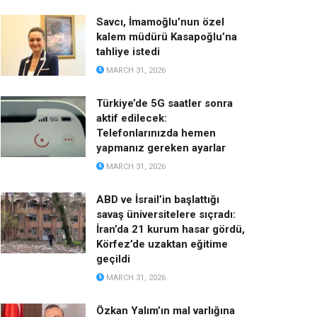
Savcı, İmamoğlu’nun özel
kalem müdürü Kasapoğlu’na
tahliye istedi
MARCH 31, 2026
Türkiye’de 5G saatler sonra
aktif edilecek:
Telefonlarınızda hemen
yapmanız gereken ayarlar
MARCH 31, 2026
ABD ve İsrail’in başlattığı
savaş üniversitelere sıçradı:
İran’da 21 kurum hasar gördü,
Körfez’de uzaktan eğitime
geçildi
MARCH 31, 2026
Özkan Yalım’ın mal varlığına