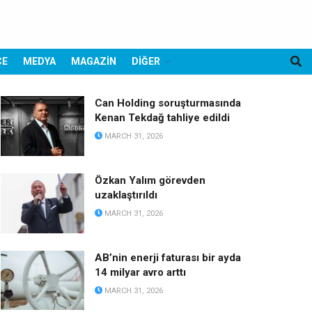
CE
MEDYA
MAGAZİN
DİĞER
Can Holding soruşturmasında
Kenan Tekdağ tahliye edildi
MARCH 31, 2026
Özkan Yalım görevden
uzaklaştırıldı
MARCH 31, 2026
AB’nin enerji faturası bir ayda
14 milyar avro arttı
MARCH 31, 2026