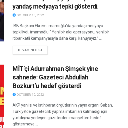
yandaş medyaya tepki gösterdi.
OCTOBER 10, 2022
İBB Başkanı Ekrem İmamoğlu’da yandaş medyaya
tepkiliydi. İmamoğlu:“ Yeni bir algı operasyonu, yeni bir
itibar katli kampanyasıyla daha karşı karşıyayız.” ...
DETAILS
DEVAMINI OKU
MİT’çi Adurrahman Şimşek yine
sahnede: Gazeteci Abdullah
Bozkurt’u hedef gösterdi
OCTOBER 10, 2022
AKP yanlısı ve istihbarat örgütlerinin yayın organı Sabah,
Türkiye’de gazetecilik yapma imkânları kalmadığı için
yurtdışına yerleşen gazetecileri manşetten hedef
göstermeye ...