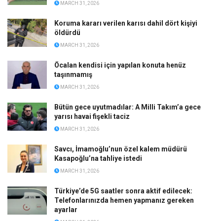
MARCH 31, 2026
Koruma kararı verilen karısı dahil dört kişiyi
öldürdü
MARCH 31, 2026
Öcalan kendisi için yapılan konuta henüz
taşınmamış
MARCH 31, 2026
Bütün gece uyutmadılar: A Milli Takım’a gece
yarısı havai fişekli taciz
MARCH 31, 2026
Savcı, İmamoğlu’nun özel kalem müdürü
Kasapoğlu’na tahliye istedi
MARCH 31, 2026
Türkiye’de 5G saatler sonra aktif edilecek:
Telefonlarınızda hemen yapmanız gereken
ayarlar