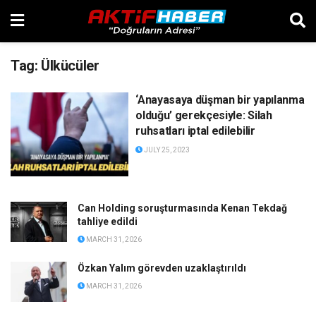
Tag:
Ülkücüler
‘Anayasaya düşman bir yapılanma
olduğu’ gerekçesiyle: Silah
ruhsatları iptal edilebilir
JULY 25, 2023
Can Holding soruşturmasında Kenan Tekdağ
tahliye edildi
MARCH 31, 2026
Özkan Yalım görevden uzaklaştırıldı
MARCH 31, 2026