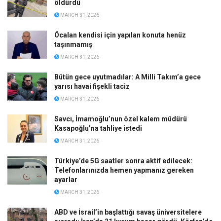
öldürdü
MARCH 31, 2026
Öcalan kendisi için yapılan konuta henüz
taşınmamış
MARCH 31, 2026
Bütün gece uyutmadılar: A Milli Takım’a gece
yarısı havai fişekli taciz
MARCH 31, 2026
Savcı, İmamoğlu’nun özel kalem müdürü
Kasapoğlu’na tahliye istedi
MARCH 31, 2026
Türkiye’de 5G saatler sonra aktif edilecek:
Telefonlarınızda hemen yapmanız gereken
ayarlar
MARCH 31, 2026
ABD ve İsrail’in başlattığı savaş üniversitelere