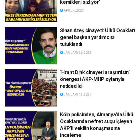
kemikleri sızlıyor’
APRIL 4, 2023
Sinan Ateş cinayeti: Ülkü Ocakları
genel başkan yardımcısı
tutuklandı
JANUARY 26, 2023
‘Hrant Dink cinayeti araştırılsın’
önergesi AKP-MHP oylarıyla
reddedildi
JANUARY 19, 2023
Köln polisinden, Almanya’da Ülkü
Ocaklarında nefret suçu işleyen
AKP’li vekilin konuşmasına
inceleme