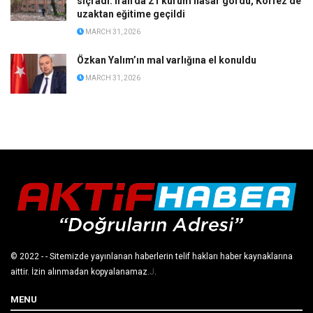
sıçradı: İran’da 21 kurum hasar gördü, Körfez’de
uzaktan eğitime geçildi
MARCH 31, 2026
Özkan Yalım’ın mal varlığına el konuldu
MARCH 31, 2026
© 2022
- - Sitemizde yayınlanan haberlerin telif hakları haber kaynaklarına
aittir. İzin alınmadan kopyalanamaz.
J
.
MENU