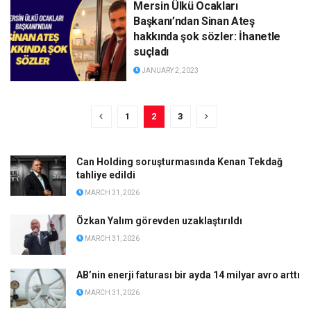
Mersin Ülkü Ocakları
Başkanı’ndan Sinan Ateş
hakkında şok sözler: İhanetle
suçladı
JANUARY 2, 2023
1
2
3
Can Holding soruşturmasında Kenan Tekdağ
tahliye edildi
MARCH 31, 2026
Özkan Yalım görevden uzaklaştırıldı
MARCH 31, 2026
AB’nin enerji faturası bir ayda 14 milyar avro arttı
MARCH 31, 2026