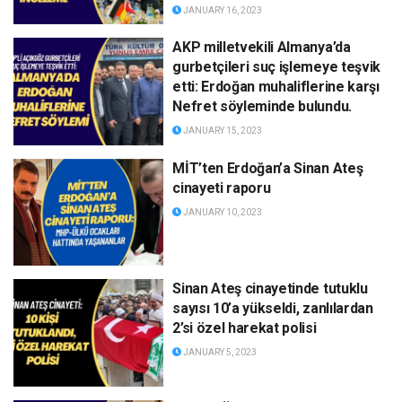
JANUARY 16, 2023
AKP milletvekili Almanya’da
gurbetçileri suç işlemeye teşvik
etti: Erdoğan muhaliflerine karşı
Nefret söyleminde bulundu.
JANUARY 15, 2023
MİT’ten Erdoğan’a Sinan Ateş
cinayeti raporu
JANUARY 10, 2023
Sinan Ateş cinayetinde tutuklu
sayısı 10’a yükseldi, zanlılardan
2’si özel harekat polisi
JANUARY 5, 2023