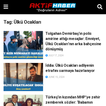
Tag:
Ülkü Ocakları
Tolgahan Demirbaş’ın polis
amirine attığı mesajlar: Emniyet,
Ülkü Ocakları’nın arka bahçesine
dönüşmüş
JULY 17, 2024
İddia: Ülkü Ocakları adliyenin
etrafını sarmaya hazırlanıyor
JUNE 15, 2024
Türkeş’in kızından MHP’ye zehir
zemberek sözler: ‘Babamın