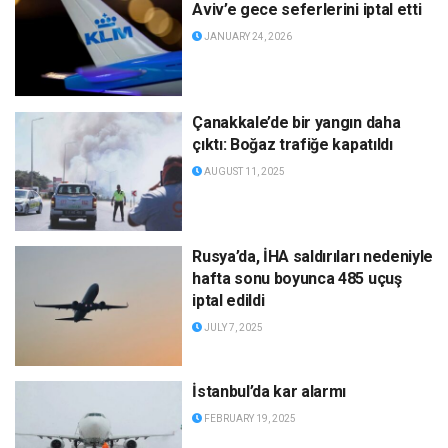
Aviv’e gece seferlerini iptal etti
JANUARY 24, 2026
Çanakkale’de bir yangın daha
çıktı: Boğaz trafiğe kapatıldı
AUGUST 11, 2025
Rusya’da, İHA saldırıları nedeniyle
hafta sonu boyunca 485 uçuş
iptal edildi
JULY 7, 2025
İstanbul’da kar alarmı
FEBRUARY 19, 2025