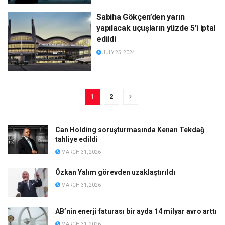
Sabiha Gökçen’den yarın
yapılacak uçuşların yüzde 5’i iptal
edildi
JULY 25, 2024
1
2
Can Holding soruşturmasında Kenan Tekdağ
tahliye edildi
MARCH 31, 2026
Özkan Yalım görevden uzaklaştırıldı
MARCH 31, 2026
AB’nin enerji faturası bir ayda 14 milyar avro arttı
MARCH 31, 2026