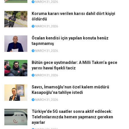
MARCH 31, 2026
Koruma kararı verilen karısı dahil dört kişiyi
öldürdü
MARCH 31, 2026
Öcalan kendisi için yapılan konuta henüz
taşınmamış
MARCH 31, 2026
Bütün gece uyutmadılar: A Milli Takım’a gece
yarısı havai fişekli taciz
MARCH 31, 2026
Savcı, İmamoğlu’nun özel kalem müdürü
Kasapoğlu’na tahliye istedi
MARCH 31, 2026
Türkiye’de 5G saatler sonra aktif edilecek:
Telefonlarınızda hemen yapmanız gereken
ayarlar