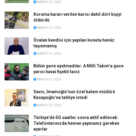
MARCH 31, 2026
Koruma kararı verilen karısı dahil dört kişiyi
öldürdü
MARCH 31, 2026
Öcalan kendisi için yapılan konuta henüz
taşınmamış
MARCH 31, 2026
Bütün gece uyutmadılar: A Milli Takım’a gece
yarısı havai fişekli taciz
MARCH 31, 2026
Savcı, İmamoğlu’nun özel kalem müdürü
Kasapoğlu’na tahliye istedi
MARCH 31, 2026
Türkiye’de 5G saatler sonra aktif edilecek:
Telefonlarınızda hemen yapmanız gereken
ayarlar