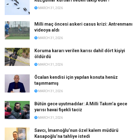
Kuzgunlar kurtları neden takip eder?
MARCH 31, 2026
Milli maç öncesi askeri casus krizi: Antrenmanı
videoya aldı
MARCH 31, 2026
Koruma kararı verilen karısı dahil dört kişiyi
öldürdü
MARCH 31, 2026
Öcalan kendisi için yapılan konuta henüz
taşınmamış
MARCH 31, 2026
Bütün gece uyutmadılar: A Milli Takım’a gece
yarısı havai fişekli taciz
MARCH 31, 2026
Savcı, İmamoğlu’nun özel kalem müdürü
Kasapoğlu’na tahliye istedi