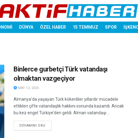
ONOMİ
DÜNYA
ÖZEL HABER
15 TEMMUZ
SPOR
İŞKEN
Binlerce gurbetçi Türk vatandaşı
olmaktan vazgeçiyor
MAY 12, 2025
Almanya’da yaşayan Türk kökenliler yıllardır mücadele
ettikleri çifte vatandaşlık hakkını sonunda kazandı. Ancak
bu kez engel Türkiye’den geldi. Alman vatandaşı ...
DETAILS
DEVAMINI OKU