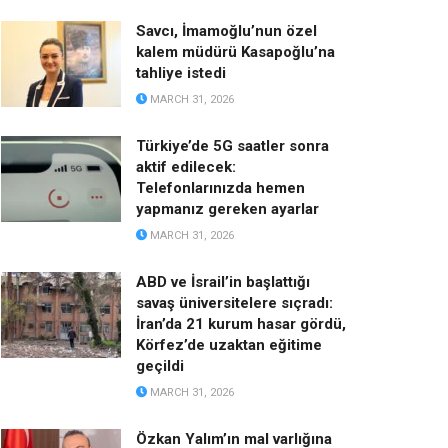
Savcı, İmamoğlu’nun özel
kalem müdürü Kasapoğlu’na
tahliye istedi
MARCH 31, 2026
Türkiye’de 5G saatler sonra
aktif edilecek:
Telefonlarınızda hemen
yapmanız gereken ayarlar
MARCH 31, 2026
ABD ve İsrail’in başlattığı
savaş üniversitelere sıçradı:
İran’da 21 kurum hasar gördü,
Körfez’de uzaktan eğitime
geçildi
MARCH 31, 2026
Özkan Yalım’ın mal varlığına