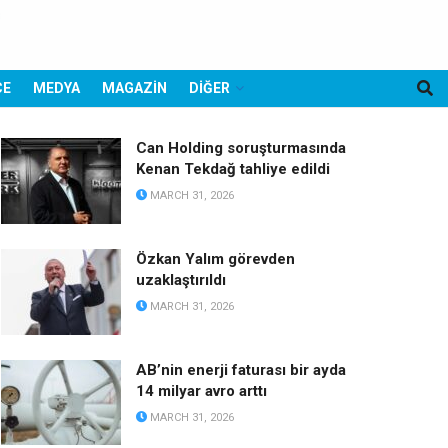
CE
MEDYA
MAGAZİN
DİĞER
Can Holding soruşturmasında
Kenan Tekdağ tahliye edildi
MARCH 31, 2026
Özkan Yalım görevden
uzaklaştırıldı
MARCH 31, 2026
AB’nin enerji faturası bir ayda
14 milyar avro arttı
MARCH 31, 2026