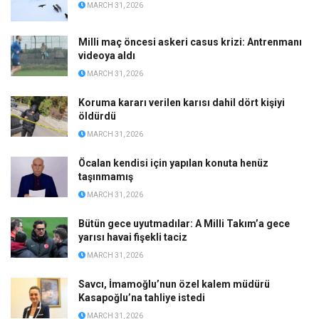
MARCH 31, 2026
Milli maç öncesi askeri casus krizi: Antrenmanı
videoya aldı
MARCH 31, 2026
Koruma kararı verilen karısı dahil dört kişiyi
öldürdü
MARCH 31, 2026
Öcalan kendisi için yapılan konuta henüz
taşınmamış
MARCH 31, 2026
Bütün gece uyutmadılar: A Milli Takım’a gece
yarısı havai fişekli taciz
MARCH 31, 2026
Savcı, İmamoğlu’nun özel kalem müdürü
Kasapoğlu’na tahliye istedi
MARCH 31, 2026